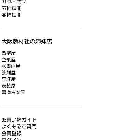
屛風・衝立
広幅短冊
並幅短冊
習字屋
色紙屋
水墨画屋
篆刻屋
写経屋
表装屋
書道古本屋
お買い物ガイド
よくあるご質問
会員登録