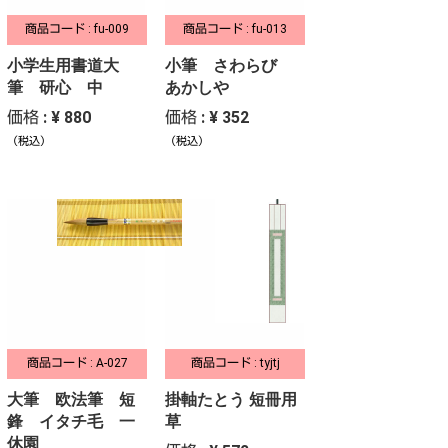
商品コード : fu-009
商品コード : fu-013
小学生用書道大
小筆 さわらび
筆 研心 中
あかしや
価格 : ¥ 880
価格 : ¥ 352
（税込）
（税込）
商品コード : A-027
商品コード : tyjtj
大筆 欧法筆 短
掛軸たとう 短冊用
鋒 イタチ毛 一
草
休園