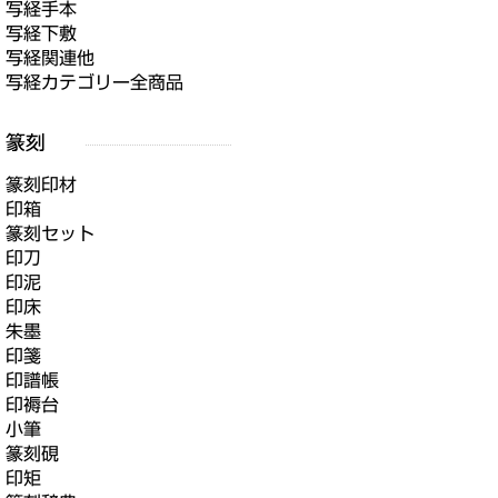
写経手本
写経下敷
写経関連他
写経カテゴリー全商品
篆刻印材
印箱
篆刻セット
印刀
印泥
印床
朱墨
印箋
印譜帳
印褥台
小筆
篆刻硯
印矩