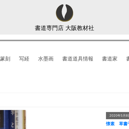
書道専門店 大阪教材社
篆刻
写経
水墨画
書道道具情報
書道家
2020年5月8
懐素 草書