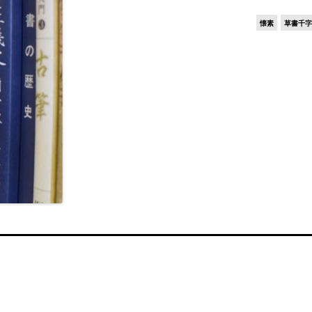
懐素
草書千字