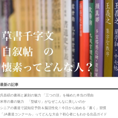
最新の記事
呉昌碩の書画と篆刻の魅力 「三つの頂」を極めた本当の理由
米芾の書の魅力 「型破り」がなぜこんなに美しいのか
シニアの書道で認知症予防＆脳活性化！今日から始める「書く」習慣
「JA書道コンクール」ってどんな大会？初心者にもわかる出品ガイド