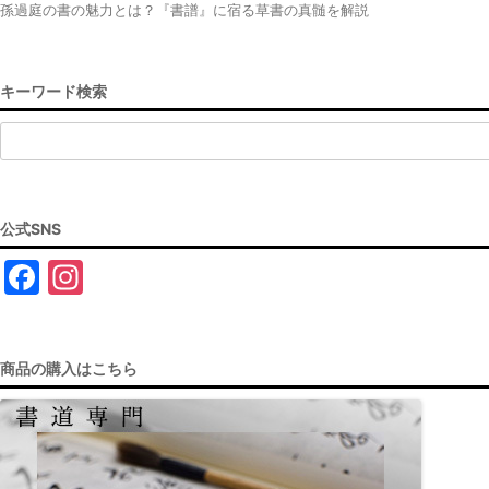
孫過庭の書の魅力とは？『書譜』に宿る草書の真髄を解説
キーワード検索
検
索:
公式SNS
F
In
a
st
c
a
商品の購入はこちら
e
gr
b
a
o
m
o