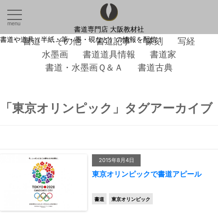
menu
書道専門店 大阪教材社
書道や道具（半紙・筆・墨・硯など）の情報を配信！
書道
その他
書道記事
篆刻
写経
水墨画
書道道具情報
書道家
書道・水墨画Ｑ＆Ａ
書道古典
「
東京オリンピック
」タグアーカイブ
2015年8月4日
東京オリンピックで書道アピール
書道
東京オリンピック