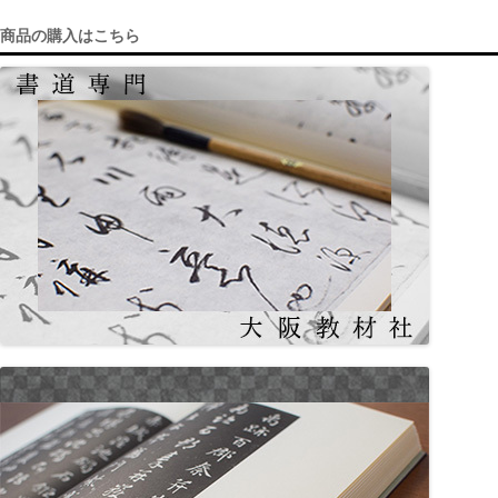
c
a
商品の購入はこちら
e
gr
b
a
o
m
o
k