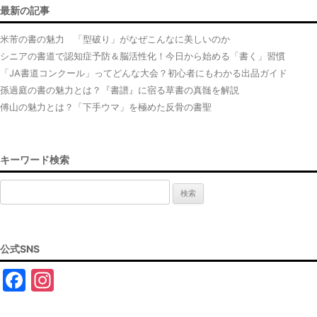
最新の記事
米芾の書の魅力 「型破り」がなぜこんなに美しいのか
シニアの書道で認知症予防＆脳活性化！今日から始める「書く」習慣
「JA書道コンクール」ってどんな大会？初心者にもわかる出品ガイド
孫過庭の書の魅力とは？『書譜』に宿る草書の真髄を解説
傅山の魅力とは？「下手ウマ」を極めた反骨の書聖
キーワード検索
検
索:
公式SNS
F
In
a
st