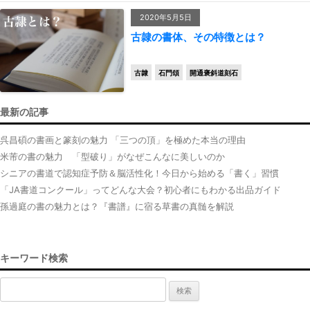
2020年5月5日
古隷の書体、その特徴とは？
古隷
石門頌
開通褒斜道刻石
最新の記事
呉昌碩の書画と篆刻の魅力 「三つの頂」を極めた本当の理由
米芾の書の魅力 「型破り」がなぜこんなに美しいのか
シニアの書道で認知症予防＆脳活性化！今日から始める「書く」習慣
「JA書道コンクール」ってどんな大会？初心者にもわかる出品ガイド
孫過庭の書の魅力とは？『書譜』に宿る草書の真髄を解説
キーワード検索
検
索: