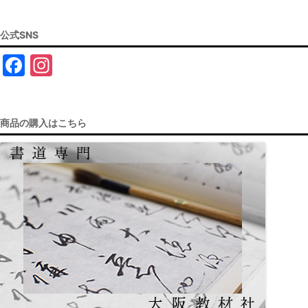
公式SNS
F
In
a
st
c
a
商品の購入はこちら
e
gr
b
a
o
m
o
k