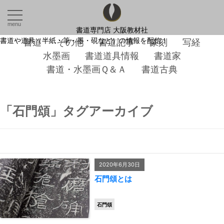
menu
書道専門店 大阪教材社
書道や道具（半紙・筆・墨・硯など）の情報を配信！
書道
その他
書道記事
篆刻
写経
水墨画
書道道具情報
書道家
書道・水墨画Ｑ＆Ａ
書道古典
「
石門頌
」タグアーカイブ
2020年6月30日
石門頌とは
石門頌