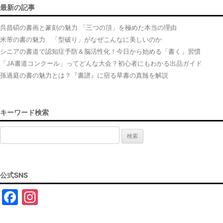
最新の記事
呉昌碩の書画と篆刻の魅力 「三つの頂」を極めた本当の理由
米芾の書の魅力 「型破り」がなぜこんなに美しいのか
シニアの書道で認知症予防＆脳活性化！今日から始める「書く」習慣
「JA書道コンクール」ってどんな大会？初心者にもわかる出品ガイド
孫過庭の書の魅力とは？『書譜』に宿る草書の真髄を解説
キーワード検索
検
索:
公式SNS
F
In
a
st