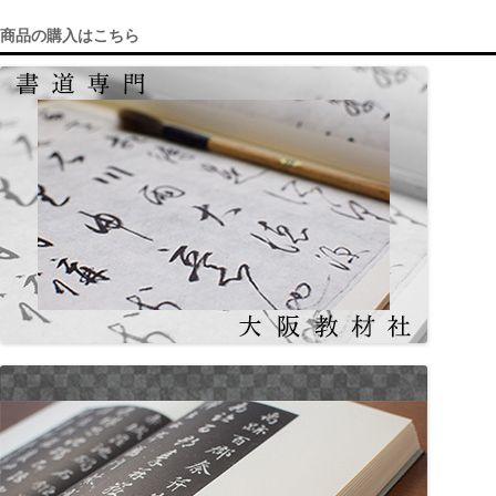
c
a
商品の購入はこちら
e
gr
b
a
o
m
o
k