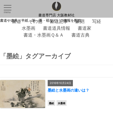
menu
書道専門店 大阪教材社
書道や道具（半紙・筆・墨・硯など）の情報を配信！
書道
その他
書道記事
篆刻
写経
水墨画
書道道具情報
書道家
書道・水墨画Ｑ＆Ａ
書道古典
「
墨絵
」タグアーカイブ
2016年10月24日
墨絵と水墨画の違いは？
墨絵
水墨画