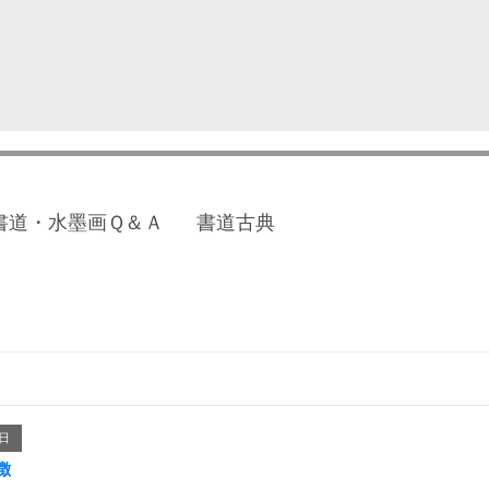
書道・水墨画Ｑ＆Ａ
書道古典
0日
徴