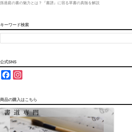
孫過庭の書の魅力とは？『書譜』に宿る草書の真髄を解説
キーワード検索
検
索:
公式SNS
F
In
a
st
c
a
商品の購入はこちら
e
gr
b
a
o
m
o