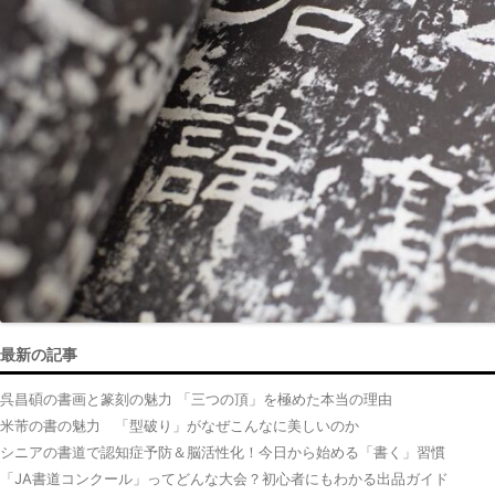
最新の記事
呉昌碩の書画と篆刻の魅力 「三つの頂」を極めた本当の理由
米芾の書の魅力 「型破り」がなぜこんなに美しいのか
シニアの書道で認知症予防＆脳活性化！今日から始める「書く」習慣
「JA書道コンクール」ってどんな大会？初心者にもわかる出品ガイド