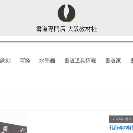
書道専門店 大阪教材社
篆刻
写経
水墨画
書道道具情報
書道家
2021年6月1
孔宙碑の特