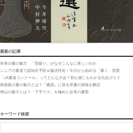
最新の記事
米芾の書の魅力 「型破り」がなぜこんなに美しいのか
シニアの書道で認知症予防＆脳活性化！今日から始める「書く」習慣
「JA書道コンクール」ってどんな大会？初心者にもわかる出品ガイド
孫過庭の書の魅力とは？『書譜』に宿る草書の真髄を解説
傅山の魅力とは？「下手ウマ」を極めた反骨の書聖
キーワード検索
検
索: