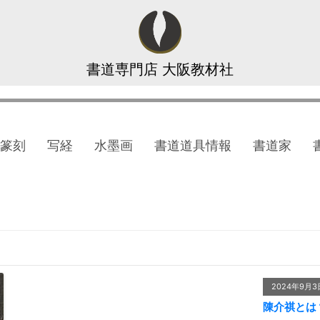
書道専門店 大阪教材社
篆刻
写経
水墨画
書道道具情報
書道家
2024年9月3
陳介祺とは