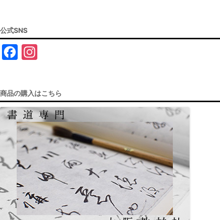
公式SNS
F
In
a
st
c
a
商品の購入はこちら
e
gr
b
a
o
m
o
k