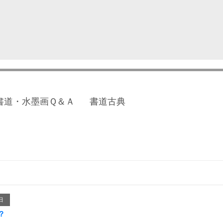
書道・水墨画Ｑ＆Ａ
書道古典
日
？