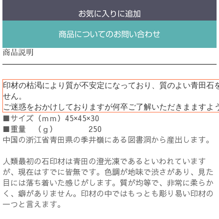
お気に入りに追加
商品についてのお問い合わせ
商品説明
印材の枯渇により質が不安定になっており、質のよい青田石
せん。
ご迷惑をおかけしておりますが何卒ご了解いただきまますよ
■サイズ（ｍｍ）45×45×30
■重量 （ｇ） 250
中国の浙江省青田県の季井嶺にある図書洞から産出します。
人類最初の石印材は青田の澄光凍であるといわれています
が、現在はすでに皆無です。色調が地味で渋さがあり、見た
目には落ち着いた感じがします。質が均等で、非常に柔らか
く、癖がありません。印材の中ではもっとも彫り易い印材の
一つと言えます。