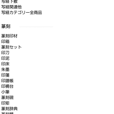
写経下敷
写経関連他
写経カテゴリー全商品
篆刻印材
印箱
篆刻セット
印刀
印泥
印床
朱墨
印箋
印譜帳
印褥台
小筆
篆刻硯
印矩
篆刻辞典