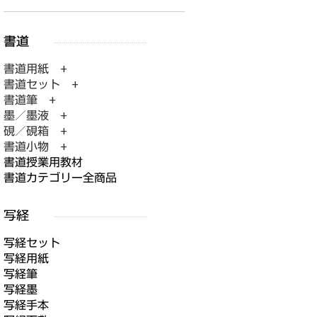
書道用紙 +
書道セット +
書道筆 +
墨／墨液 +
硯／硯箱 +
書道小物 +
書道授業用教材
書道カテゴリー全商品
写経セット
写経用紙
写経筆
写経墨
写経手本