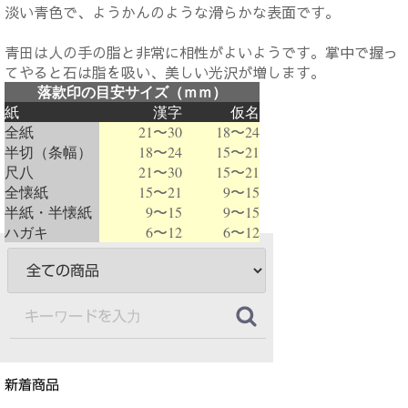
淡い青色で、ようかんのような滑らかな表面です。
青田は人の手の脂と非常に相性がよいようです。掌中で握っ
てやると石は脂を吸い、美しい光沢が増します。
落款印の目安サイズ（ｍｍ）
紙
漢字
仮名
全紙
21〜30
18〜24
半切（条幅）
18〜24
15〜21
尺八
21〜30
15〜21
全懐紙
15〜21
9〜15
半紙・半懐紙
9〜15
9〜15
ハガキ
6〜12
6〜12
新着商品