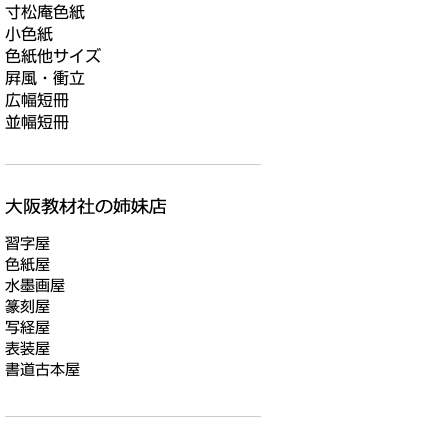
寸松庵色紙
小色紙
色紙他サイズ
屛風・衝立
広幅短冊
並幅短冊
習字屋
色紙屋
水墨画屋
篆刻屋
写経屋
表装屋
書道古本屋