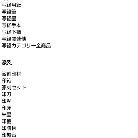
写経用紙
写経筆
写経墨
写経手本
写経下敷
写経関連他
写経カテゴリー全商品
篆刻印材
印箱
篆刻セット
印刀
印泥
印床
朱墨
印箋
印譜帳
印褥台