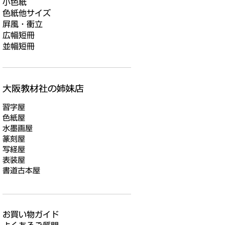
小色紙
色紙他サイズ
屛風・衝立
広幅短冊
並幅短冊
習字屋
色紙屋
水墨画屋
篆刻屋
写経屋
表装屋
書道古本屋
お買い物ガイド