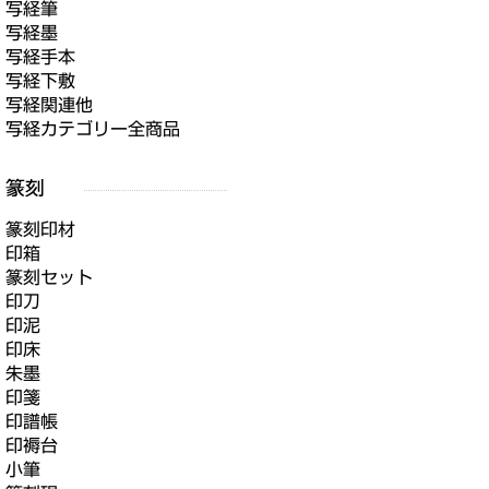
写経筆
写経墨
写経手本
写経下敷
写経関連他
写経カテゴリー全商品
篆刻印材
印箱
篆刻セット
印刀
印泥
印床
朱墨
印箋
印譜帳
印褥台
小筆