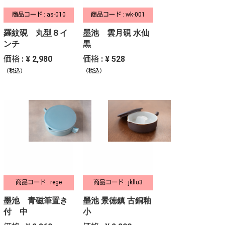
商品コード : as-010
商品コード : wk-001
羅紋硯 丸型８イ
墨池 雲月硯 水仙
ンチ
黒
価格 : ¥ 2,980
価格 : ¥ 528
（税込）
（税込）
商品コード : rege
商品コード : jkllu3
墨池 青磁筆置き
墨池 景徳鎮 古銅釉
付 中
小