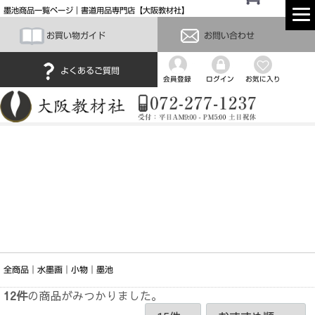
墨池商品一覧ページ｜書道用品専門店【大阪教材社】
お買い物ガイド
お問い合わせ
よくあるご質問
会員登録
ログイン
お気に入り
全商品
水墨画
小物
墨池
12
件
の商品がみつかりました。