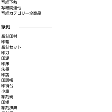
写経下敷
写経関連他
写経カテゴリー全商品
篆刻印材
印箱
篆刻セット
印刀
印泥
印床
朱墨
印箋
印譜帳
印褥台
小筆
篆刻硯
印矩
篆刻辞典