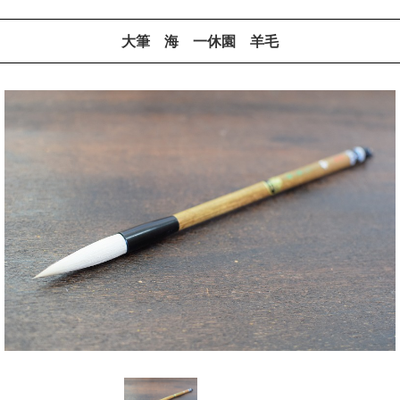
大筆 海 一休園 羊毛