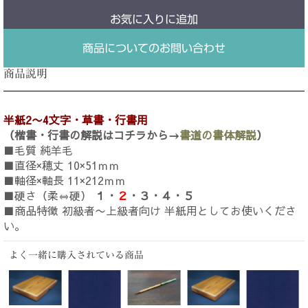
お気に入りに追加
商品についてのお問い合わせ
商品説明
半紙2〜4文字・草書・行書用
（楷書・行書の解説はコチラから→
書道の書体解説
）
■毛質 純羊毛
■直径×穂丈 10×51ｍｍ
■軸径×軸長 11×212ｍｍ
■硬さ（柔⇔硬）
１・
２
・３・４・５
■商品特徴 初級者〜上級者向け 半紙用としてお使いくださ
い。
よく一緒に購入されている商品