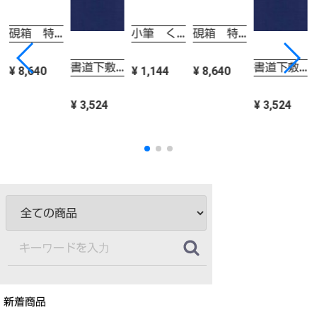
硯箱 特大型 梅
硯箱 特大型 梅
一休園
小筆 くさまくら 一休園
書道下敷き 半切（条幅）用 2ｍｍ
書道下敷き 半切（条幅）用 2ｍｍ
¥ 8,640
¥ 8,640
¥ 1,144
¥ 3,524
¥ 3,524
新着商品