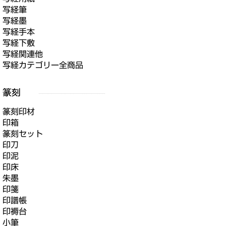
写経筆
写経墨
写経手本
写経下敷
写経関連他
写経カテゴリー全商品
篆刻印材
印箱
篆刻セット
印刀
印泥
印床
朱墨
印箋
印譜帳
印褥台
小筆