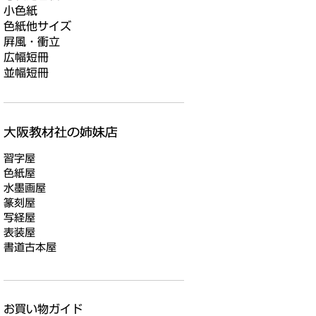
小色紙
色紙他サイズ
屛風・衝立
広幅短冊
並幅短冊
習字屋
色紙屋
水墨画屋
篆刻屋
写経屋
表装屋
書道古本屋
お買い物ガイド