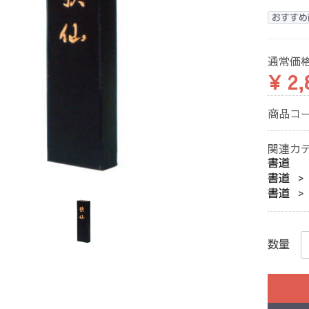
おすすめ
通常価
¥ 2,
商品コ
関連カ
書道
書道
書道
数量