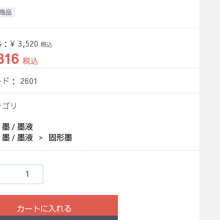
商品
格：
¥ 3,520
税込
816
税込
ード：
2601
テゴリ
墨 / 墨液
墨 / 墨液
固形墨
カートに入れる