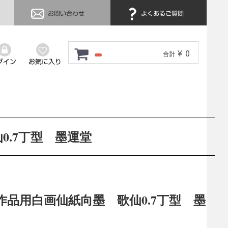
お問い合わせ
よくあるご質問
¥ 0
合計
グイン
お気に入り
0.7丁型 墨運堂
作品用白画仙紙向墨 歌仙0.7丁型 墨