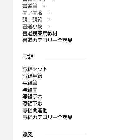
書道筆 +
墨／墨液 +
硯／硯箱 +
書道小物 +
書道授業用教材
書道カテゴリー全商品
写経セット
写経用紙
写経筆
写経墨
写経手本
写経下敷
写経関連他
写経カテゴリー全商品