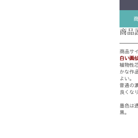
商品
商品サイ
白い画
植物性
かな作
よい。
普通の
良くな
墨色は
黒。