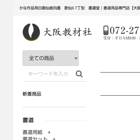
かな作品用白画仙紙向墨 歌仙0.7丁型 墨運堂｜書道用品専門店【大
新着商品
書道用紙 +
書道セット +