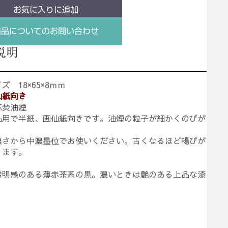
お気に入りに追加
商品についてのお問い合わせ
説明
ズ 18×65×8ｍｍ
仙紙向き
芯焚油煙
品用で半紙、画仙紙向きです。油煙の粒子が細かくのびが
濃さから中濃墨位でお使いください。古くなるほど暢びが
ります。
透明感のある薄赤茶系の黒。濃いときは艶のある上品な漆