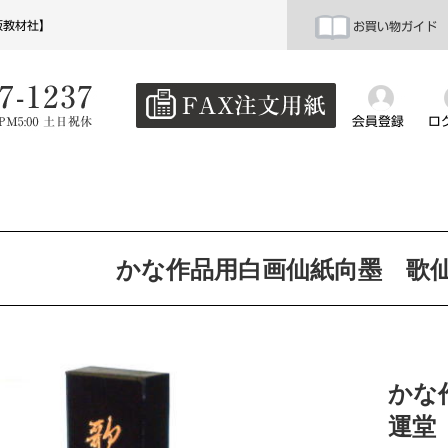
阪教材社】
お買い物ガイド
会員登録
ロ
かな作品用白画仙紙向墨 歌仙
かな
運堂