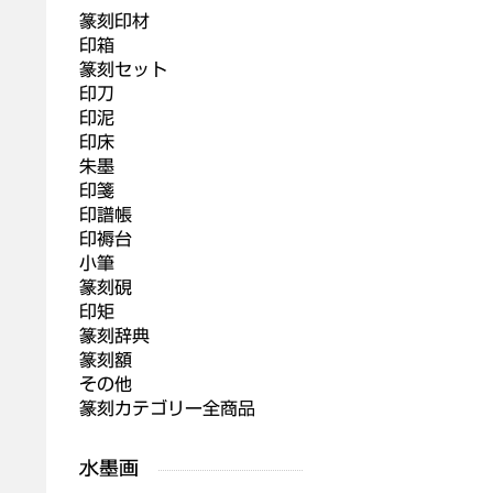
篆刻印材
印箱
篆刻セット
印刀
印泥
印床
朱墨
印箋
印譜帳
印褥台
小筆
篆刻硯
印矩
篆刻辞典
篆刻額
その他
篆刻カテゴリー全商品