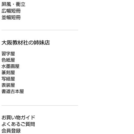
屛風・衝立
広幅短冊
並幅短冊
習字屋
色紙屋
水墨画屋
篆刻屋
写経屋
表装屋
書道古本屋
お買い物ガイド
よくあるご質問
会員登録