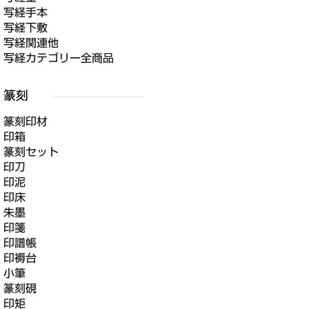
写経手本
写経下敷
写経関連他
写経カテゴリー全商品
篆刻印材
印箱
篆刻セット
印刀
印泥
印床
朱墨
印箋
印譜帳
印褥台
小筆
篆刻硯
印矩