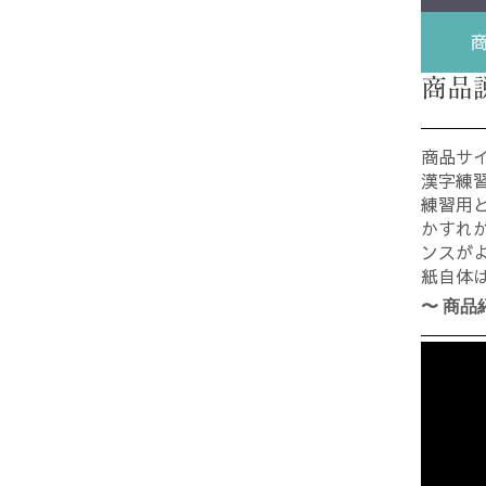
商品
商品サイ
漢字練
練習用
かすれ
ンスが
紙自体
〜 商品