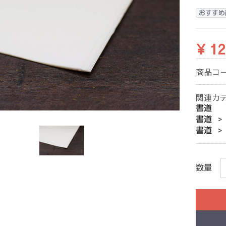
おすすめ
¥ 12
商品コ
関連カ
書道
書道
書道
数量