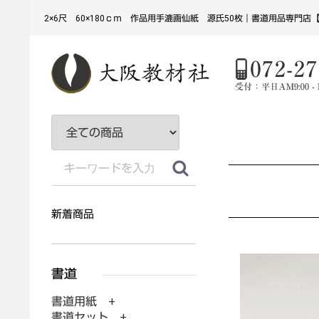
2×6尺 60×180ｃｍ 作品用手漉画仙紙 源氏50枚｜書道用品専門店
新着商品
書道用紙 +
書道セット +