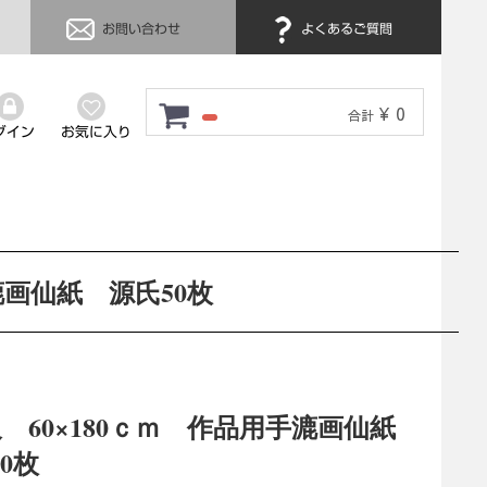
お問い合わせ
よくあるご質問
¥ 0
合計
グイン
お気に入り
手漉画仙紙 源氏50枚
6尺 60×180ｃｍ 作品用手漉画仙紙
0枚