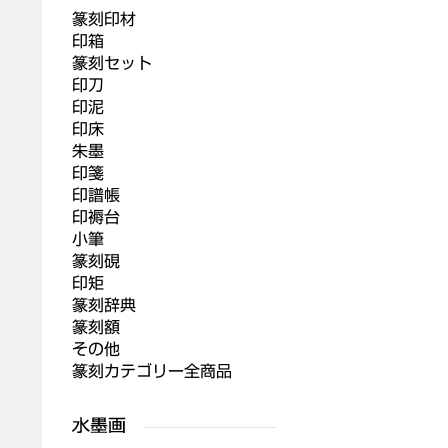
篆刻印材
印箱
篆刻セット
印刀
印泥
印床
朱墨
印箋
印譜帳
印褥台
小筆
篆刻硯
印矩
篆刻辞典
篆刻額
その他
篆刻カテゴリー全商品