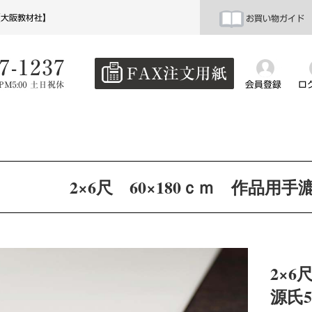
【大阪教材社】
お買い物ガイド
会員登録
ロ
2×6尺 60×180ｃｍ 作品用
2×
源氏5