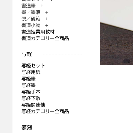
書道筆 +
墨／墨液 +
硯／硯箱 +
書道小物 +
書道授業用教材
書道カテゴリー全商品
写経セット
写経用紙
写経筆
写経墨
写経手本
写経下敷
写経関連他
写経カテゴリー全商品