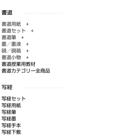
書道用紙 +
書道セット +
書道筆 +
墨／墨液 +
硯／硯箱 +
書道小物 +
書道授業用教材
書道カテゴリー全商品
写経セット
写経用紙
写経筆
写経墨
写経手本
写経下敷