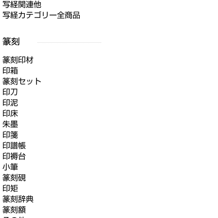
写経関連他
写経カテゴリー全商品
篆刻印材
印箱
篆刻セット
印刀
印泥
印床
朱墨
印箋
印譜帳
印褥台
小筆
篆刻硯
印矩
篆刻辞典
篆刻額