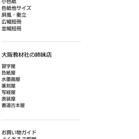
小色紙
色紙他サイズ
屛風・衝立
広幅短冊
並幅短冊
習字屋
色紙屋
水墨画屋
篆刻屋
写経屋
表装屋
書道古本屋
お買い物ガイド