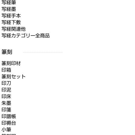
写経筆
写経墨
写経手本
写経下敷
写経関連他
写経カテゴリー全商品
篆刻印材
印箱
篆刻セット
印刀
印泥
印床
朱墨
印箋
印譜帳
印褥台
小筆