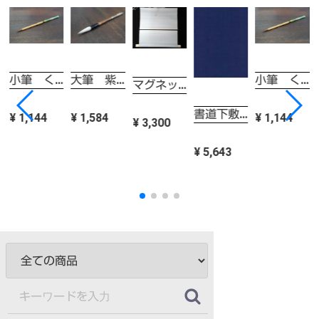
小筆 くさまくら 一休園
大筆 紫香 一休園 兼毫
小筆 くさまくら 一休園
マグネット式掛軸 舞掛軸
 3mm
書道下敷き 半切（条幅）用 3mm
¥ 1,144
¥ 1,584
¥ 1,144
¥ 3,300
¥ 5,643