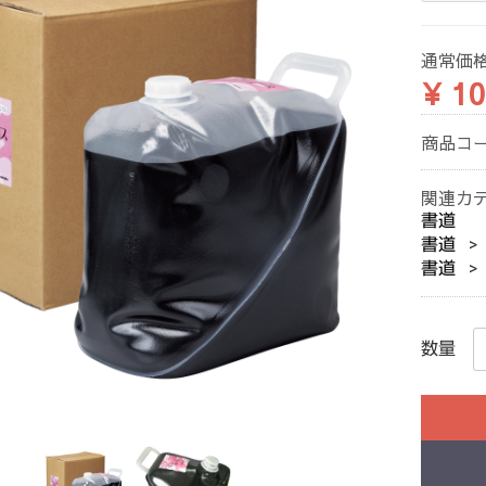
通常価
¥ 10
商品コ
関連カ
書道
書道
書道
数量