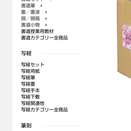
書道筆 +
墨／墨液 +
硯／硯箱 +
書道小物 +
書道授業用教材
書道カテゴリー全商品
写経セット
写経用紙
写経筆
写経墨
写経手本
写経下敷
写経関連他
写経カテゴリー全商品