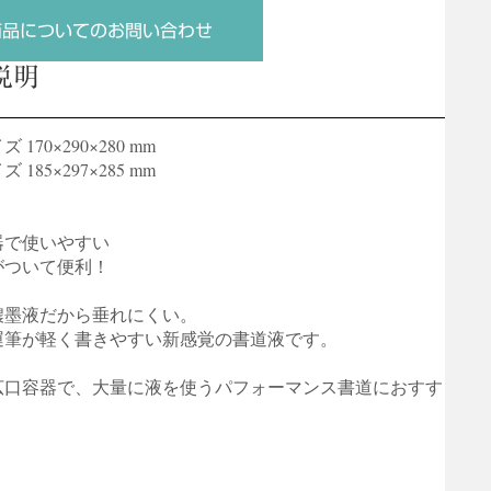
商品についてのお問い合わせ
説明
 170×290×280 mm
 185×297×285 mm
器で使いやすい
がついて便利！
濃墨液だから垂れにくい。
運筆が軽く書きやすい新感覚の書道液です。
広口容器で、大量に液を使うパフォーマンス書道におすす
。