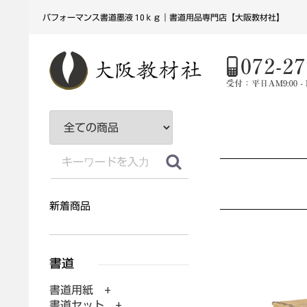
パフォーマンス書道墨液 10ｋｇ｜書道用品専門店【大阪教材社】
新着商品
書道用紙 +
書道セット +