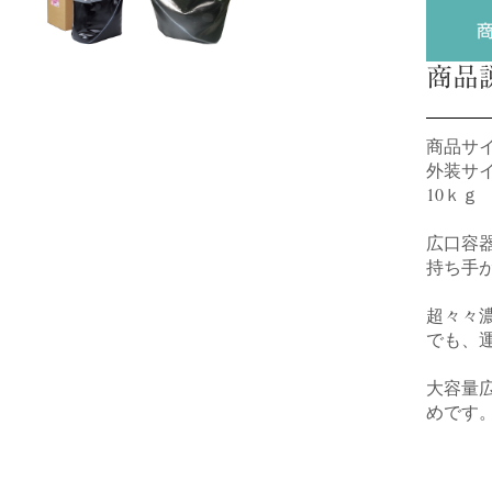
商品
商品サイズ
外装サイズ
10ｋｇ
広口容
持ち手
超々々
でも、
大容量
めです