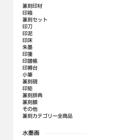
篆刻印材
印箱
篆刻セット
印刀
印泥
印床
朱墨
印箋
印譜帳
印褥台
小筆
篆刻硯
印矩
篆刻辞典
篆刻額
その他
篆刻カテゴリー全商品