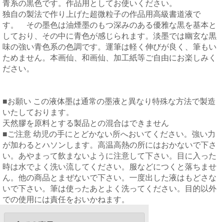
青系の黒色です。作品用としてお使いください。
独自の製法で作り上げた超微粒子の作品用高級書道液で
す。 その墨色は油煙墨のもつ深みのある優雅な黒を基本と
しており、その中に青色が感じられます。淡墨では幽玄な黒
味の強い青色系の色調です。運筆は軽く伸びが良く、筆もい
ためません。本画仙、和画仙、加工紙等ご自由にお楽しみく
ださい。
■お願い この液体墨は通常の墨液と異なり特殊な方法で製造
いたしております。
天然膠を原料とする製品との混合はできません
■ご注意 幼児の手にとどかない所へおいてください。強い力
が加わるとハソンします。高温高熱の所にはおかないで下さ
い。あやまって飲まないように注意して下さい。目に入った
時は水でよく洗い流してください。服などにつくと落ちませ
ん。他の商品とまぜないで下さい。一度出した液はもどさな
いで下さい。筆は使ったあとよく洗ってください。目的以外
での使用には責任をおいかねます。