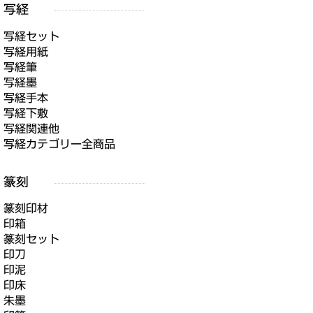
写経セット
写経用紙
写経筆
写経墨
写経手本
写経下敷
写経関連他
写経カテゴリー全商品
篆刻印材
印箱
篆刻セット
印刀
印泥
印床
朱墨