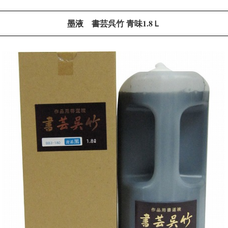
墨液 書芸呉竹 青味1.8Ｌ