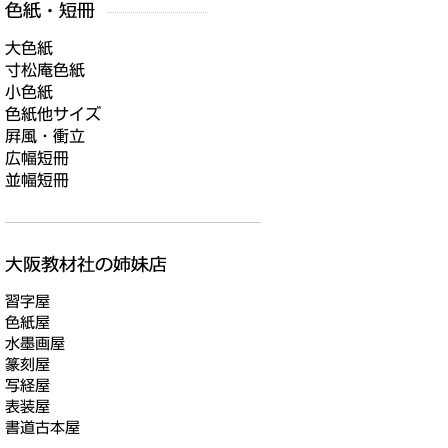
大色紙
寸松庵色紙
小色紙
色紙他サイズ
屛風・衝立
広幅短冊
並幅短冊
習字屋
色紙屋
水墨画屋
篆刻屋
写経屋
表装屋
書道古本屋