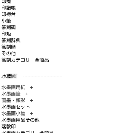
印箋
印譜帳
印褥台
小筆
篆刻硯
印矩
篆刻辞典
篆刻額
その他
篆刻カテゴリー全商品
水墨画用紙 +
水墨画筆 +
画墨・顔彩 +
水墨画セット
水墨画小物 +
水墨画用品その他
落款印