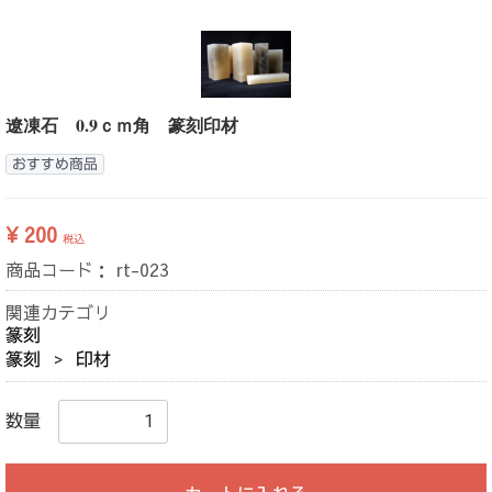
遼凍石 0.9ｃｍ角 篆刻印材
おすすめ商品
¥ 200
税込
商品コード：
rt-023
関連カテゴリ
篆刻
篆刻
印材
数量