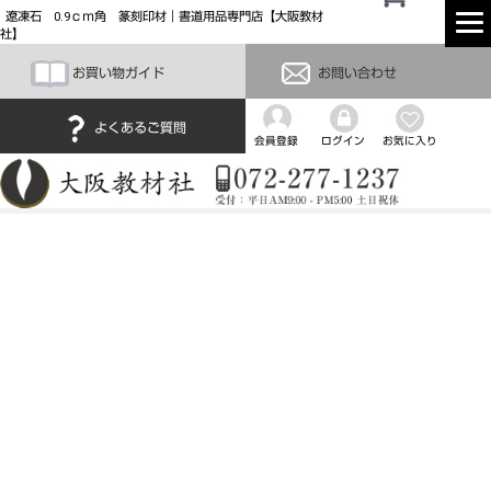
遼凍石 0.9ｃｍ角 篆刻印材｜書道用品専門店【大阪教材
社】
お買い物ガイド
お問い合わせ
よくあるご質問
会員登録
ログイン
お気に入り