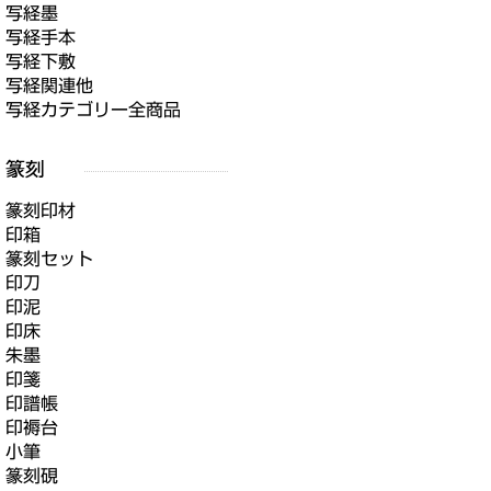
写経墨
写経手本
写経下敷
写経関連他
写経カテゴリー全商品
篆刻印材
印箱
篆刻セット
印刀
印泥
印床
朱墨
印箋
印譜帳
印褥台
小筆
篆刻硯