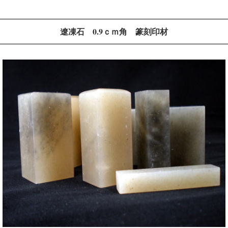
遼凍石 0.9ｃｍ角 篆刻印材