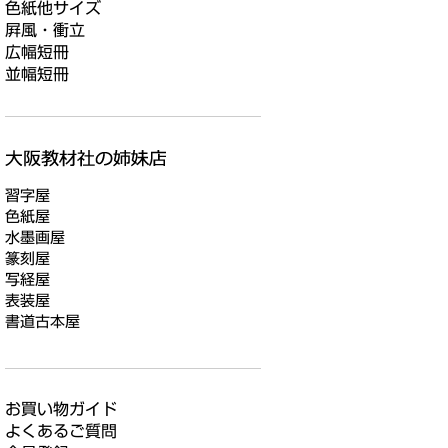
色紙他サイズ
屛風・衝立
広幅短冊
並幅短冊
習字屋
色紙屋
水墨画屋
篆刻屋
写経屋
表装屋
書道古本屋
お買い物ガイド
よくあるご質問