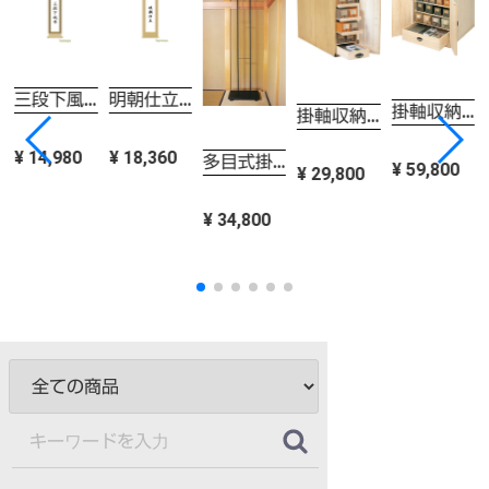
三段下風帯 半紙〜半切サイズ用
明朝仕立 半紙〜半切サイズ用
掛軸収納庫 中
掛軸収納庫 小
0mm
¥ 14,980
¥ 18,360
多目式掛軸飾り台
¥ 59,800
¥ 29,800
¥ 34,800