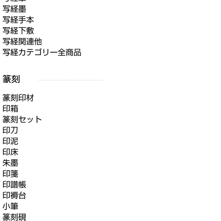
写経墨
写経手本
写経下敷
写経関連他
写経カテゴリー全商品
篆刻印材
印箱
篆刻セット
印刀
印泥
印床
朱墨
印箋
印譜帳
印褥台
小筆
篆刻硯