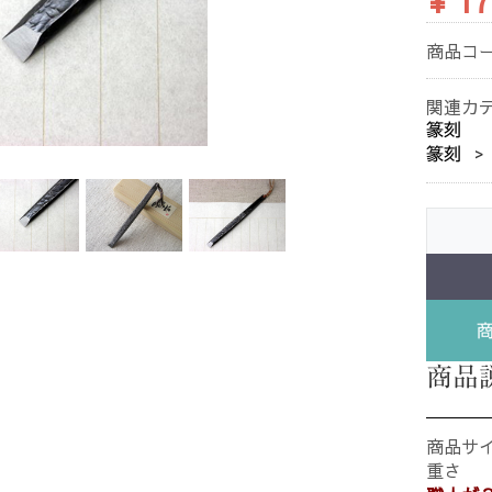
¥ 17
商品コ
関連カ
篆刻
篆刻
商品
商品サイ
重さ 