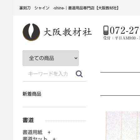
篆刻刀 シャイン -shine-｜書道用品専門店【大阪教材社】
新着商品
書道用紙 +
書道セット +