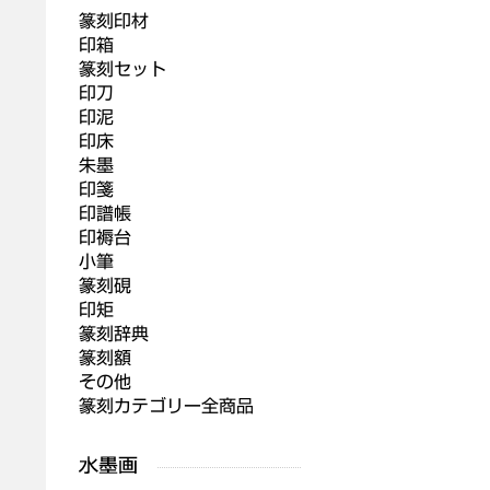
篆刻印材
印箱
篆刻セット
印刀
印泥
印床
朱墨
印箋
印譜帳
印褥台
小筆
篆刻硯
印矩
篆刻辞典
篆刻額
その他
篆刻カテゴリー全商品