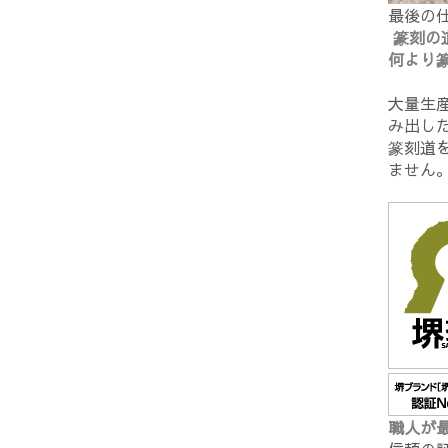
最後の
篆刻の
何より
大量生
み出し
篆刻道
ません
職人が