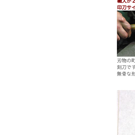
職人が
印刀サ
刃物の
刻刀で
無骨な