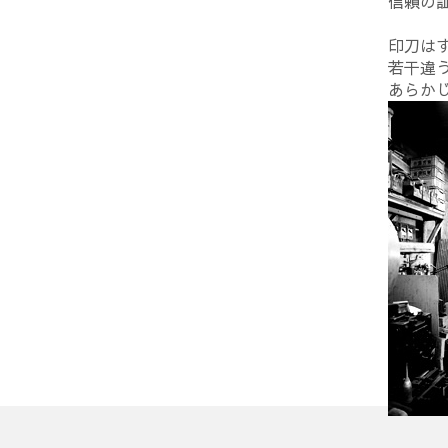
信頼の
印刀は
若干違
あらか