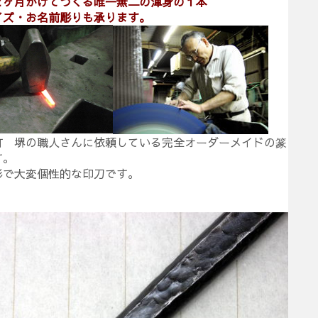
２ヶ月かけてつくる唯一無二の渾身の１本
イズ・お名前彫りも承ります。
町 堺の職人さんに依頼している完全オーダーメイドの篆
す。
形で大変個性的な印刀です。