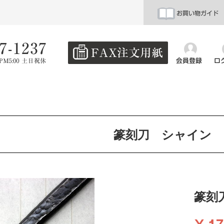
お買い物ガイド
会員登録
ロ
篆刻刀 シャイン -sh
篆刻刀