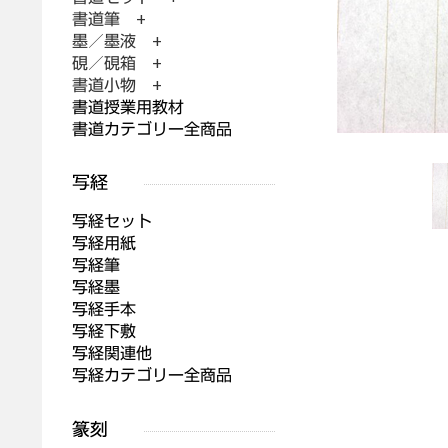
書道筆 +
墨／墨液 +
硯／硯箱 +
書道小物 +
書道授業用教材
書道カテゴリー全商品
写経セット
写経用紙
写経筆
写経墨
写経手本
写経下敷
写経関連他
写経カテゴリー全商品