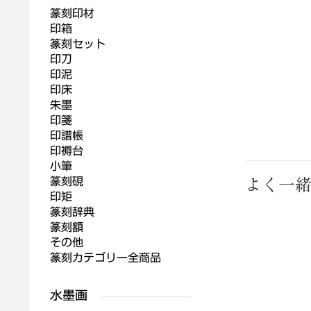
篆刻印材
印箱
篆刻セット
印刀
印泥
印床
朱墨
印箋
印譜帳
印褥台
小筆
篆刻硯
よく一
印矩
篆刻辞典
篆刻額
その他
篆刻カテゴリー全商品