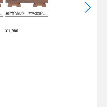
松庵色紙用 硯屏
耳付色紙立 寸松庵色紙用 硯屏
¥ 1,980