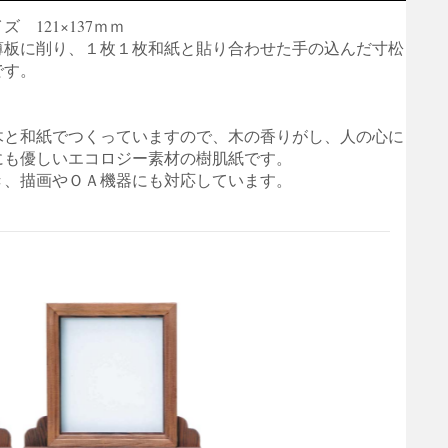
ズ 121×137ｍｍ
薄板に削り、１枚１枚和紙と貼り合わせた手の込んだ寸松
です。
木と和紙でつくっていますので、木の香りがし、人の心に
にも優しいエコロジー素材の樹肌紙です。
き、描画やＯＡ機器にも対応しています。