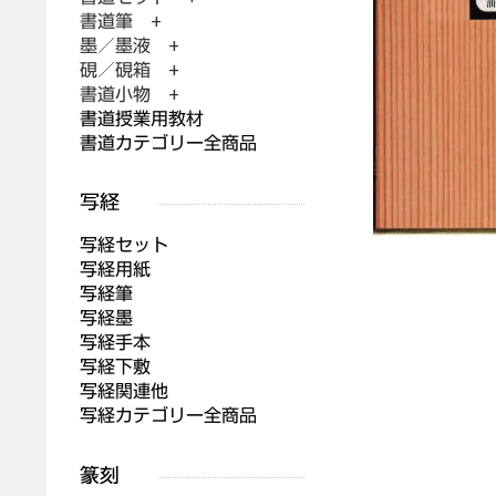
書道筆 +
墨／墨液 +
硯／硯箱 +
書道小物 +
書道授業用教材
書道カテゴリー全商品
写経セット
写経用紙
写経筆
写経墨
写経手本
写経下敷
写経関連他
写経カテゴリー全商品