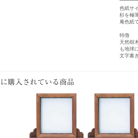
色紙サイ
杉を極
庵色紙
特徴
天然樹
も地球
文字書
緒に購入されている商品