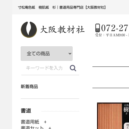
寸松庵色紙 樹肌紙 杉｜書道用品専門店【大阪教材社】
新着商品
書道用紙 +
書道セット +