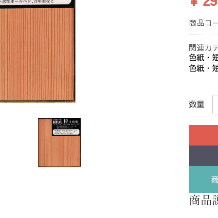
¥ 29
商品コ
関連カ
色紙・
色紙・
数量
商品