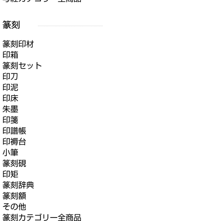
篆刻印材
印箱
篆刻セット
印刀
印泥
印床
朱墨
印箋
印譜帳
印褥台
小筆
篆刻硯
印矩
篆刻辞典
篆刻額
その他
篆刻カテゴリー全商品