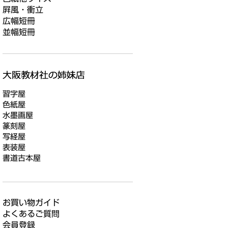
屛風・衝立
広幅短冊
並幅短冊
習字屋
色紙屋
水墨画屋
篆刻屋
写経屋
表装屋
書道古本屋
お買い物ガイド
よくあるご質問
会員登録