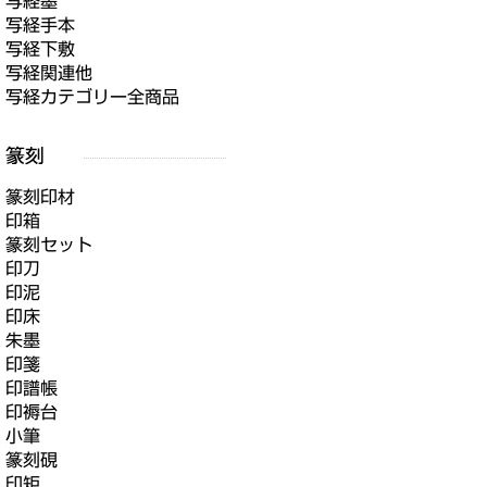
写経墨
写経手本
写経下敷
写経関連他
写経カテゴリー全商品
篆刻印材
印箱
篆刻セット
印刀
印泥
印床
朱墨
印箋
印譜帳
印褥台
小筆
篆刻硯
印矩