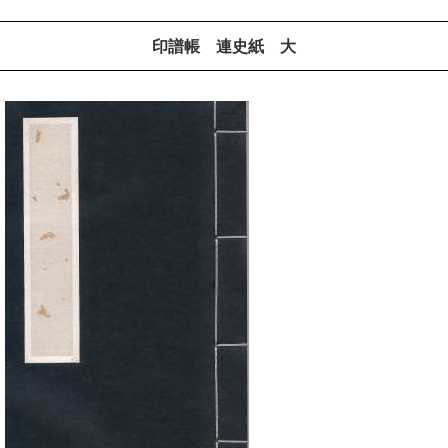
印譜帳 連史紙 大