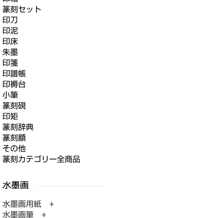
篆刻セット
印刀
印泥
印床
朱墨
印箋
印譜帳
印褥台
小筆
篆刻硯
印矩
篆刻辞典
篆刻額
その他
篆刻カテゴリー全商品
水墨画用紙 +
水墨画筆 +