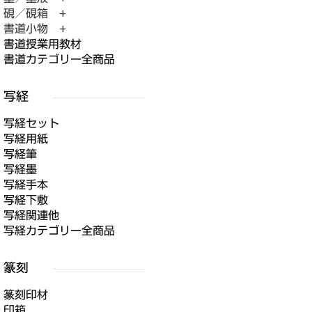
硯／硯箱 +
書道小物 +
書道授業用教材
書道カテゴリー全商品
写経セット
写経用紙
写経筆
写経墨
写経手本
写経下敷
写経関連他
写経カテゴリー全商品
篆刻印材
印箱