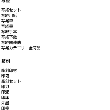
写経セット
写経用紙
写経筆
写経墨
写経手本
写経下敷
写経関連他
写経カテゴリー全商品
篆刻印材
印箱
篆刻セット
印刀
印泥
印床
朱墨
印箋