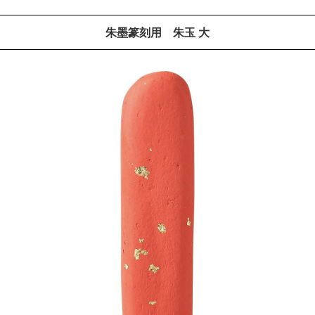
朱墨篆刻用 朱玉 大