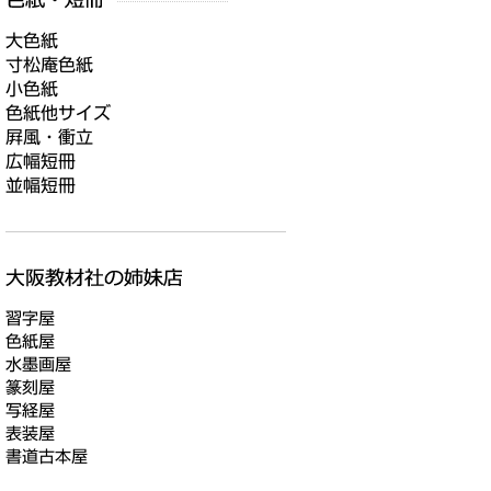
大色紙
寸松庵色紙
小色紙
色紙他サイズ
屛風・衝立
広幅短冊
並幅短冊
習字屋
色紙屋
水墨画屋
篆刻屋
写経屋
表装屋
書道古本屋