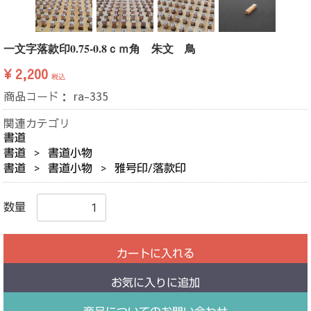
一文字落款印0.75-0.8ｃｍ角 朱文 鳥
¥ 2,200
税込
商品コード：
ra-335
関連カテゴリ
書道
書道
書道小物
書道
書道小物
雅号印/落款印
数量
カートに入れる
お気に入りに追加