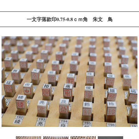
一文字落款印0.75-0.8ｃｍ角 朱文 鳥