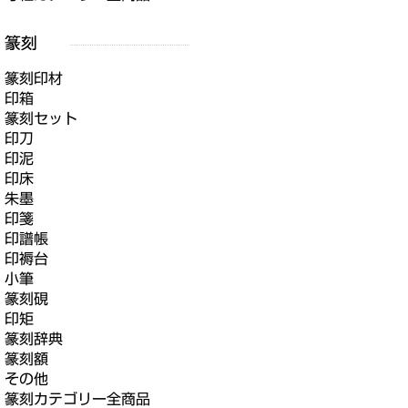
篆刻印材
印箱
篆刻セット
印刀
印泥
印床
朱墨
印箋
印譜帳
印褥台
小筆
篆刻硯
印矩
篆刻辞典
篆刻額
その他
篆刻カテゴリー全商品