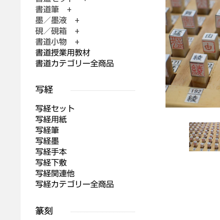
書道筆 +
墨／墨液 +
硯／硯箱 +
書道小物 +
書道授業用教材
書道カテゴリー全商品
写経セット
写経用紙
写経筆
写経墨
写経手本
写経下敷
写経関連他
写経カテゴリー全商品