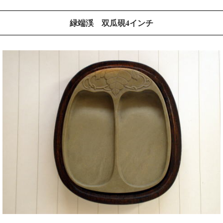
緑端渓 双瓜硯4インチ