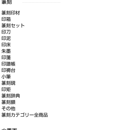
篆刻印材
印箱
篆刻セット
印刀
印泥
印床
朱墨
印箋
印譜帳
印褥台
小筆
篆刻硯
印矩
篆刻辞典
篆刻額
その他
篆刻カテゴリー全商品