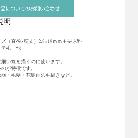
商品についてのお問い合わせ
説明
イズ（直径×穂丈）2.8×19ｍｍ主要原料
タチ毛 他
は細い線を描くのに使います。
いのが特徴です。
の顔・毛髪・花鳥画の毛描きなど。