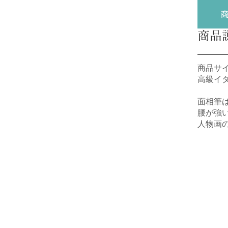
商品
商品サ
高級イ
面相筆
腰が強
人物画