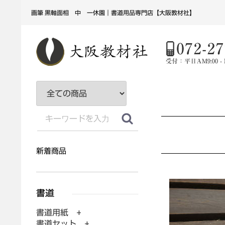
画筆 黒軸面相 中 一休園｜書道用品専門店【大阪教材社】
新着商品
書道用紙 +
書道セット +