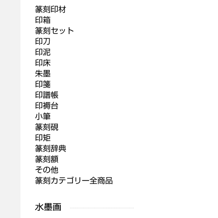
篆刻印材
印箱
篆刻セット
印刀
印泥
印床
朱墨
印箋
印譜帳
印褥台
小筆
篆刻硯
印矩
篆刻辞典
篆刻額
その他
篆刻カテゴリー全商品