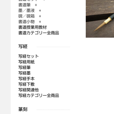
書道筆 +
墨／墨液 +
硯／硯箱 +
書道小物 +
書道授業用教材
書道カテゴリー全商品
写経セット
写経用紙
写経筆
写経墨
写経手本
写経下敷
写経関連他
写経カテゴリー全商品