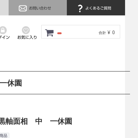
お問い合わせ
よくあるご質問
¥ 0
合計
グイン
お気に入り
 一休園
 黒軸面相 中 一休園
商品