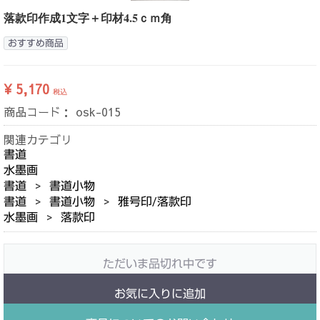
落款印作成1文字＋印材4.5ｃｍ角
おすすめ商品
¥ 5,170
税込
商品コード：
osk-015
関連カテゴリ
書道
水墨画
書道
書道小物
書道
書道小物
雅号印/落款印
水墨画
落款印
ただいま品切れ中です
お気に入りに追加