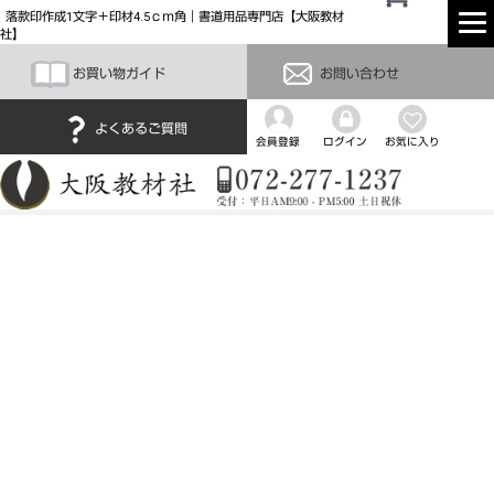
落款印作成1文字＋印材4.5ｃｍ角｜書道用品専門店【大阪教材
社】
お買い物ガイド
お問い合わせ
よくあるご質問
会員登録
ログイン
お気に入り