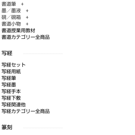
書道筆 +
墨／墨液 +
硯／硯箱 +
書道小物 +
書道授業用教材
書道カテゴリー全商品
写経セット
写経用紙
写経筆
写経墨
写経手本
写経下敷
写経関連他
写経カテゴリー全商品