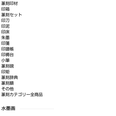
篆刻印材
印箱
篆刻セット
印刀
印泥
印床
朱墨
印箋
印譜帳
印褥台
小筆
篆刻硯
印矩
篆刻辞典
篆刻額
その他
篆刻カテゴリー全商品