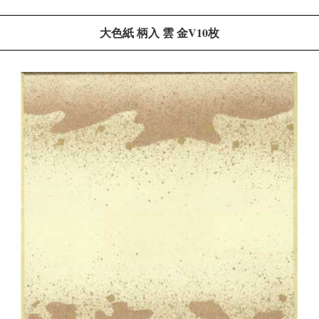
大色紙 柄入 雲 金V10枚