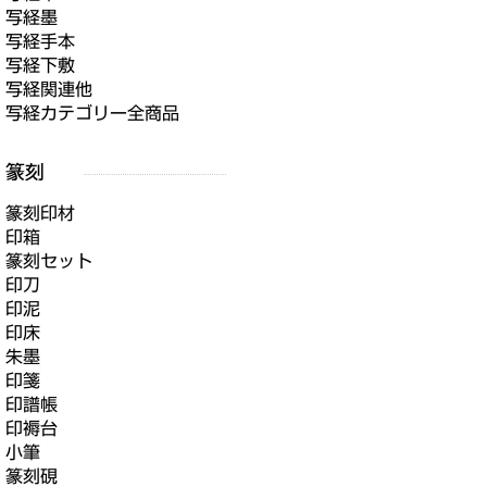
写経墨
写経手本
写経下敷
写経関連他
写経カテゴリー全商品
篆刻印材
印箱
篆刻セット
印刀
印泥
印床
朱墨
印箋
印譜帳
印褥台
小筆
篆刻硯