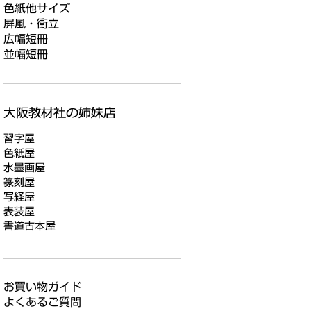
色紙他サイズ
屛風・衝立
広幅短冊
並幅短冊
習字屋
色紙屋
水墨画屋
篆刻屋
写経屋
表装屋
書道古本屋
お買い物ガイド
よくあるご質問