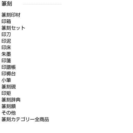
篆刻印材
印箱
篆刻セット
印刀
印泥
印床
朱墨
印箋
印譜帳
印褥台
小筆
篆刻硯
印矩
篆刻辞典
篆刻額
その他
篆刻カテゴリー全商品