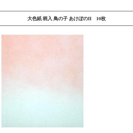
大色紙 柄入 鳥の子 あけぼのII 10枚