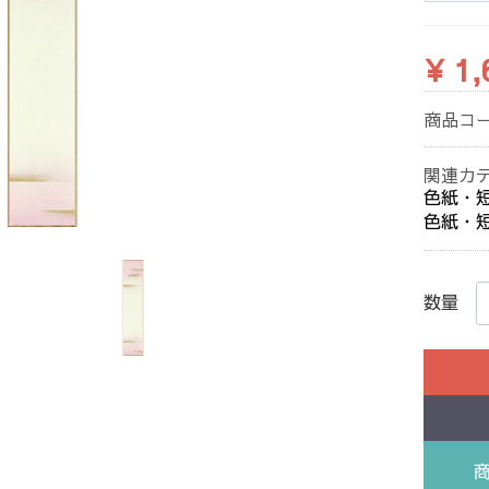
¥ 1,
商品コ
関連カ
色紙・
色紙・
数量