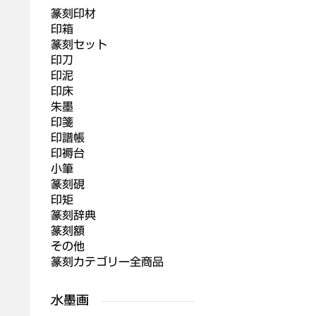
篆刻印材
印箱
篆刻セット
印刀
印泥
印床
朱墨
印箋
印譜帳
印褥台
小筆
篆刻硯
印矩
篆刻辞典
篆刻額
その他
篆刻カテゴリー全商品