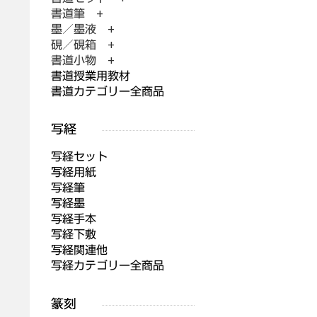
書道筆 +
墨／墨液 +
硯／硯箱 +
書道小物 +
書道授業用教材
書道カテゴリー全商品
写経セット
写経用紙
写経筆
写経墨
写経手本
写経下敷
写経関連他
写経カテゴリー全商品