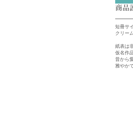
商品
短冊サイ
クリー
紙表は
仮名作
昔から
雅やか