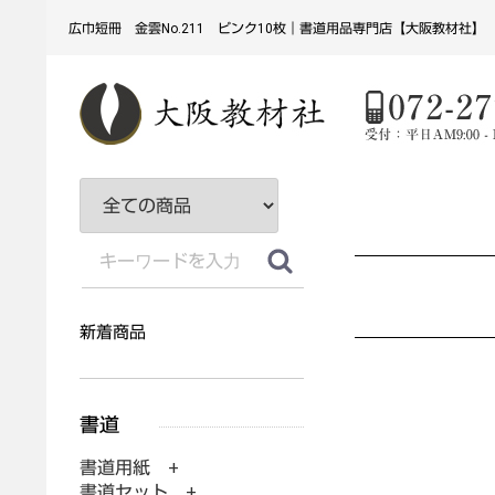
広巾短冊 金雲No.211 ピンク10枚｜書道用品専門店【大阪教材社】
新着商品
書道用紙 +
書道セット +