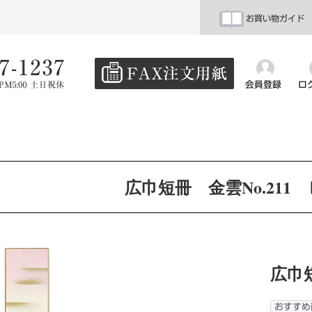
お買い物ガイド
会員登録
ロ
広巾短冊 金雲No.211
広巾短
おすすめ