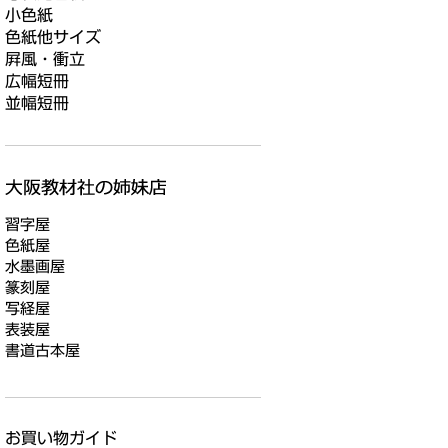
小色紙
色紙他サイズ
屛風・衝立
広幅短冊
並幅短冊
習字屋
色紙屋
水墨画屋
篆刻屋
写経屋
表装屋
書道古本屋
お買い物ガイド