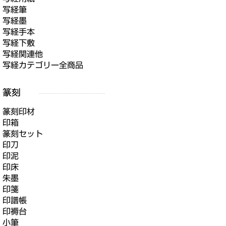
写経筆
写経墨
写経手本
写経下敷
写経関連他
写経カテゴリー全商品
篆刻印材
印箱
篆刻セット
印刀
印泥
印床
朱墨
印箋
印譜帳
印褥台
小筆