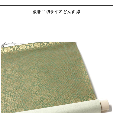
仮巻 半切サイズ どんす 緑