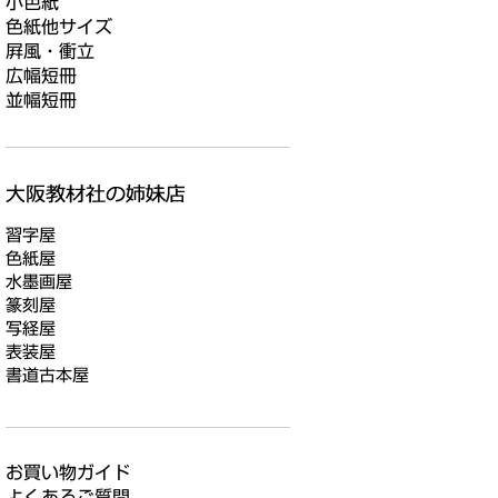
小色紙
色紙他サイズ
屛風・衝立
広幅短冊
並幅短冊
習字屋
色紙屋
水墨画屋
篆刻屋
写経屋
表装屋
書道古本屋
お買い物ガイド
よくあるご質問