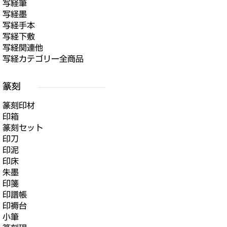
写経筆
写経墨
写経手本
写経下敷
写経関連他
写経カテゴリー全商品
篆刻印材
印箱
篆刻セット
印刀
印泥
印床
朱墨
印箋
印譜帳
印褥台
小筆