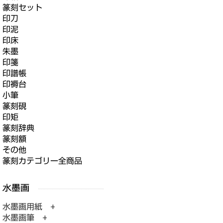
篆刻セット
印刀
印泥
印床
朱墨
印箋
印譜帳
印褥台
小筆
篆刻硯
印矩
篆刻辞典
篆刻額
その他
篆刻カテゴリー全商品
水墨画用紙 +
水墨画筆 +