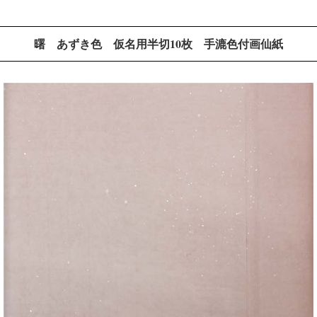
曙 あずき色 仮名用半切10枚 手漉色付画仙紙