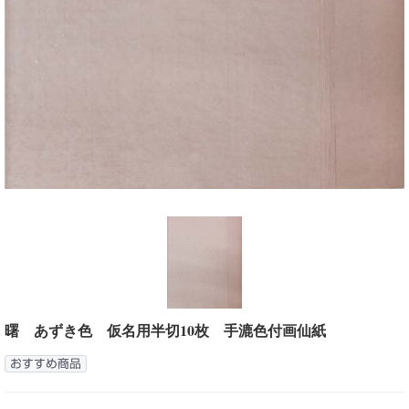
曙 あずき色 仮名用半切10枚 手漉色付画仙紙
おすすめ商品