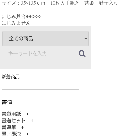
サイズ：35×135ｃｍ 10枚入手漉き 茶染 砂子入り
にじみ具合●●○○○
にじみません
新着商品
書道用紙 +
書道セット +
書道筆 +
墨／墨液 +