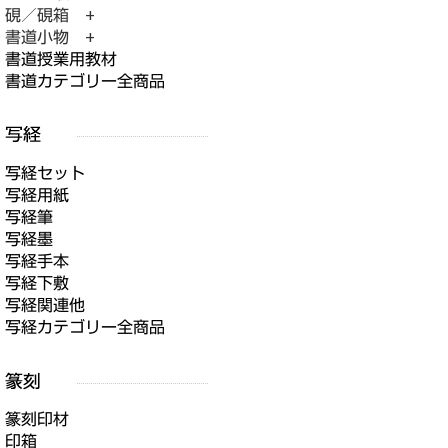
硯／硯箱 +
書道小物 +
書道授業用教材
書道カテゴリー全商品
写経セット
写経用紙
写経筆
写経墨
写経手本
写経下敷
写経関連他
写経カテゴリー全商品
篆刻印材
印箱