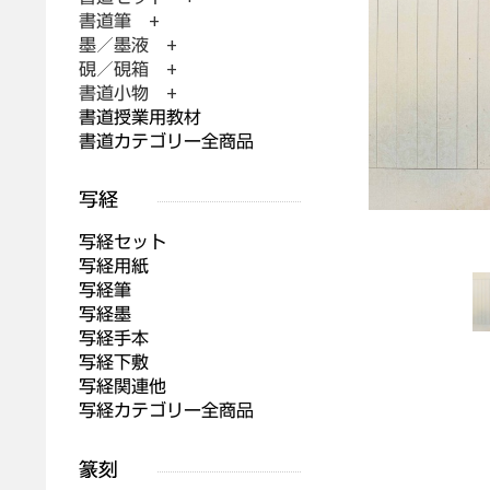
書道筆 +
墨／墨液 +
硯／硯箱 +
書道小物 +
書道授業用教材
書道カテゴリー全商品
写経セット
写経用紙
写経筆
写経墨
写経手本
写経下敷
写経関連他
写経カテゴリー全商品