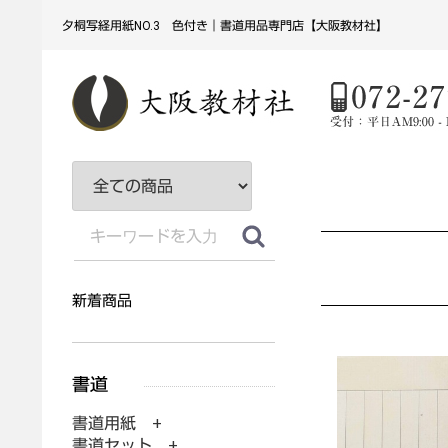
夕桐写経用紙NO.3 色付き｜書道用品専門店【大阪教材社】
新着商品
書道用紙 +
書道セット +