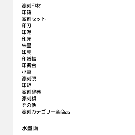
篆刻印材
印箱
篆刻セット
印刀
印泥
印床
朱墨
印箋
印譜帳
印褥台
小筆
篆刻硯
印矩
篆刻辞典
篆刻額
その他
篆刻カテゴリー全商品