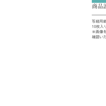
商品
写経用紙
10枚入
※画像
確認い