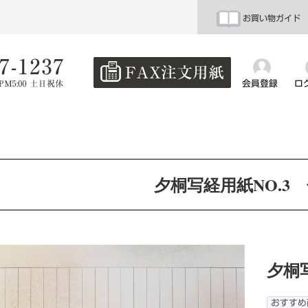
お買い物ガイド
会員登録
ロ
夕桐写経用紙NO.3
夕桐
おすすめ