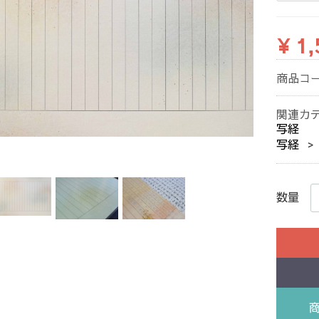
¥ 1,
商品コ
関連カ
写経
写経
数量