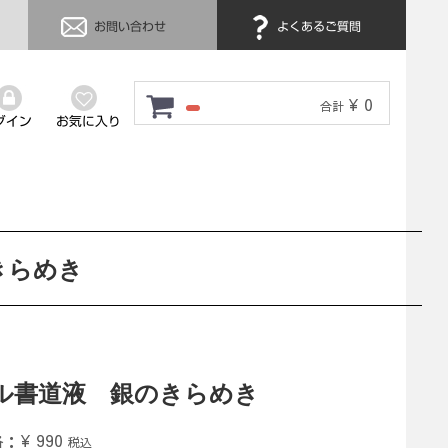
お問い合わせ
よくあるご質問
¥ 0
合計
グイン
お気に入り
きらめき
ル書道液 銀のきらめき
格：
¥ 990
税込