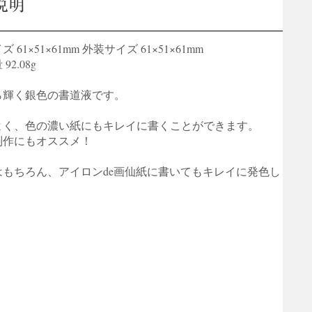
説明
 61×51×61mm 外装サイズ 61×51×61mm
92.08g
ら輝く銀色の書道液です。
よく、色の濃い紙にもキレイに書くことができます。
制作にもオススメ！
はもちろん、アイロンde画仙紙に書いてもキレイに発色し