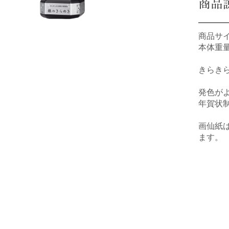
商品
商品サイズ
本体重量 
きらき
発色が
年賀状
画仙紙
ます。