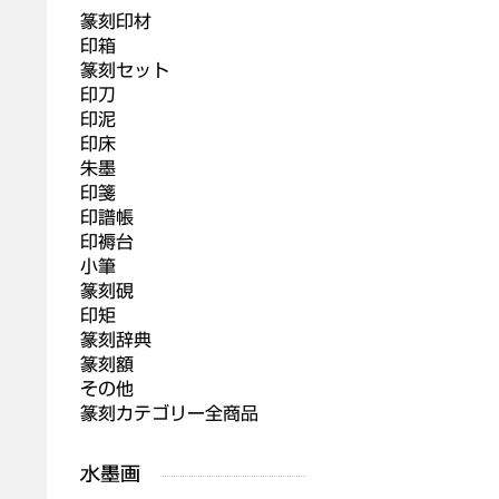
篆刻印材
印箱
篆刻セット
印刀
印泥
印床
朱墨
印箋
印譜帳
印褥台
小筆
篆刻硯
印矩
篆刻辞典
篆刻額
その他
篆刻カテゴリー全商品