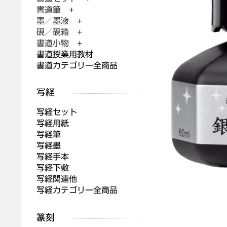
書道筆 +
墨／墨液 +
硯／硯箱 +
書道小物 +
書道授業用教材
書道カテゴリー全商品
写経セット
写経用紙
写経筆
写経墨
写経手本
写経下敷
写経関連他
写経カテゴリー全商品