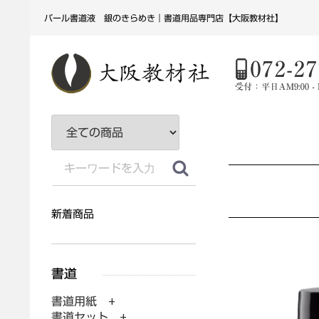
パール書道液 銀のきらめき｜書道用品専門店【大阪教材社】
新着商品
書道用紙 +
書道セット +