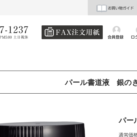
お買い物ガイド
会員登録
ロ
パール書道液 銀の
パー
通常価