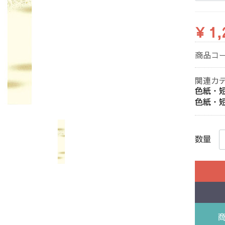
¥ 1,
商品コ
関連カ
色紙・
色紙・
数量