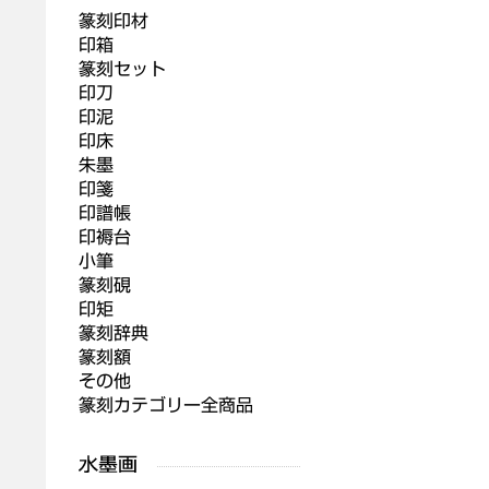
篆刻印材
印箱
篆刻セット
印刀
印泥
印床
朱墨
印箋
印譜帳
印褥台
小筆
篆刻硯
印矩
篆刻辞典
篆刻額
その他
篆刻カテゴリー全商品