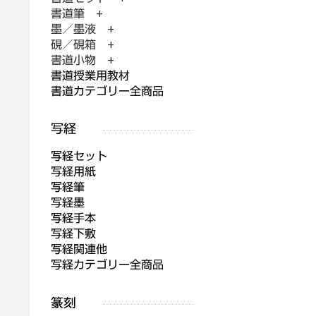
書道筆 +
墨／墨液 +
硯／硯箱 +
書道小物 +
書道授業用教材
書道カテゴリー全商品
写経セット
写経用紙
写経筆
写経墨
写経手本
写経下敷
写経関連他
写経カテゴリー全商品