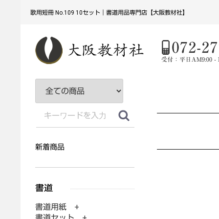
歌用短冊 No.109 10セット｜書道用品専門店【大阪教材社】
新着商品
書道用紙 +
書道セット +