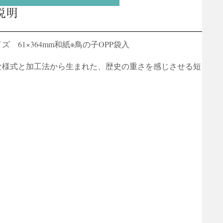
説明
ズ 61×364mm和紙※鳥の子OPP袋入
な様式と加工法から生まれた、歴史の重さを感じさせる短
。