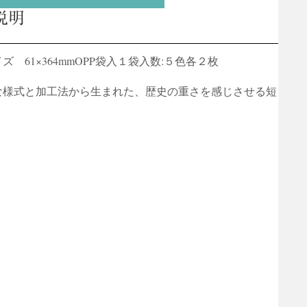
説明
ズ 61×364mmOPP袋入１袋入数:５色各２枚
な様式と加工法から生まれた、歴史の重さを感じさせる短
。