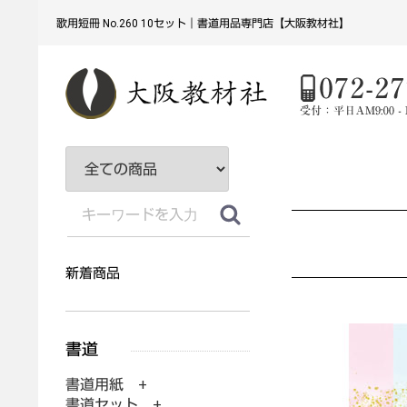
歌用短冊 No.260 10セット｜書道用品専門店【大阪教材社】
新着商品
書道用紙 +
書道セット +