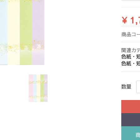
¥ 1,
商品コ
関連カ
色紙・
色紙・
数量