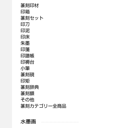
篆刻印材
印箱
篆刻セット
印刀
印泥
印床
朱墨
印箋
印譜帳
印褥台
小筆
篆刻硯
印矩
篆刻辞典
篆刻額
その他
篆刻カテゴリー全商品