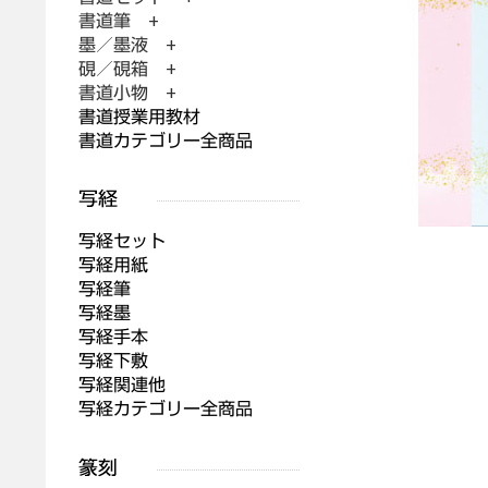
書道筆 +
墨／墨液 +
硯／硯箱 +
書道小物 +
書道授業用教材
書道カテゴリー全商品
写経セット
写経用紙
写経筆
写経墨
写経手本
写経下敷
写経関連他
写経カテゴリー全商品