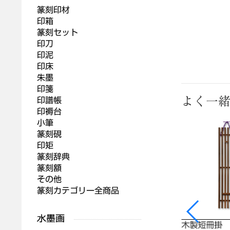
篆刻印材
印箱
篆刻セット
印刀
印泥
印床
朱墨
印箋
よく一
印譜帳
印褥台
小筆
篆刻硯
印矩
篆刻辞典
篆刻額
その他
篆刻カテゴリー全商品
広幅短冊 画仙紙張 1箱（50枚）