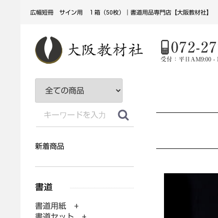
広幅短冊 サイン用 １箱（50枚）｜書道用品専門店【大阪教材社】
新着商品
書道用紙 +
書道セット +