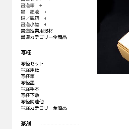
書道筆 +
墨／墨液 +
硯／硯箱 +
書道小物 +
書道授業用教材
書道カテゴリー全商品
写経セット
写経用紙
写経筆
写経墨
写経手本
写経下敷
写経関連他
写経カテゴリー全商品