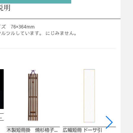
説明
ズ 76×364mm
ツルツルしています。 にじみません。
張 1箱（50枚）
木製短冊掛 焼杉格子 並.広兼用
広幅短冊 ドーサ引