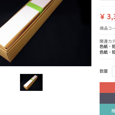
¥ 3,
商品コ
関連カ
色紙・
色紙・
数量