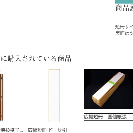
商品
短冊サイ
表面は
緒に購入されている商品
広幅短冊 画仙紙
木製短冊掛 焼杉格子 並.広兼用
広幅短冊 ドーサ引