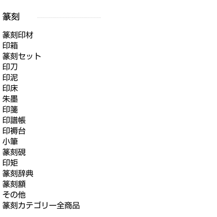
篆刻印材
印箱
篆刻セット
印刀
印泥
印床
朱墨
印箋
印譜帳
印褥台
小筆
篆刻硯
印矩
篆刻辞典
篆刻額
その他
篆刻カテゴリー全商品