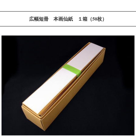
広幅短冊 本画仙紙 １箱（50枚）