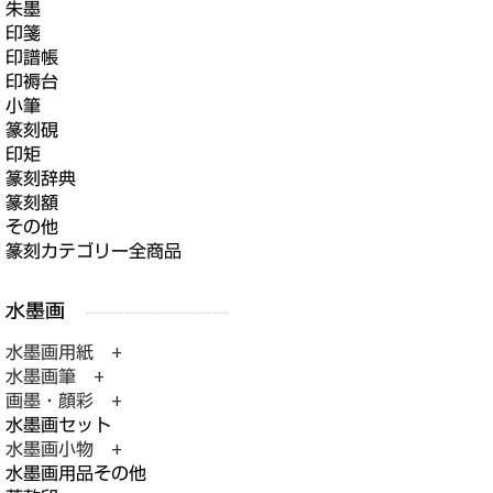
朱墨
印箋
印譜帳
印褥台
小筆
篆刻硯
印矩
篆刻辞典
篆刻額
その他
篆刻カテゴリー全商品
水墨画用紙 +
水墨画筆 +
画墨・顔彩 +
水墨画セット
水墨画小物 +
水墨画用品その他