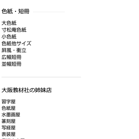
大色紙
寸松庵色紙
小色紙
色紙他サイズ
屛風・衝立
広幅短冊
並幅短冊
習字屋
色紙屋
水墨画屋
篆刻屋
写経屋
表装屋