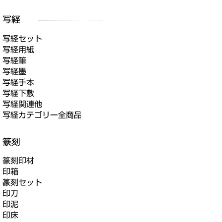
写経セット
写経用紙
写経筆
写経墨
写経手本
写経下敷
写経関連他
写経カテゴリー全商品
篆刻印材
印箱
篆刻セット
印刀
印泥
印床