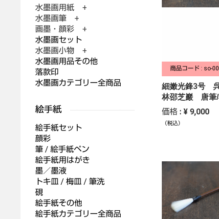
水墨画用紙 +
水墨画筆 +
画墨・顔彩 +
水墨画セット
水墨画小物 +
水墨画用品その他
商品コード : so-00
落款印
水墨画カテゴリー全商品
細嫩光鋒3号 
林邵芝巖 唐筆
価格 : ¥ 9,000
（税込）
絵手紙セット
顔彩
筆 / 絵手紙ペン
絵手紙用はがき
墨／墨液
トキ皿 / 梅皿 / 筆洗
硯
絵手紙その他
絵手紙カテゴリー全商品