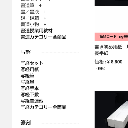
書道筆 +
墨／墨液 +
硯／硯箱 +
書道小物 +
書道授業用教材
書道カテゴリー全商品
商品コード : ng-00
書き初め用紙 
長半紙
価格 : ¥ 8,800
写経セット
写経用紙
（税込）
写経筆
写経墨
写経手本
写経下敷
写経関連他
写経カテゴリー全商品