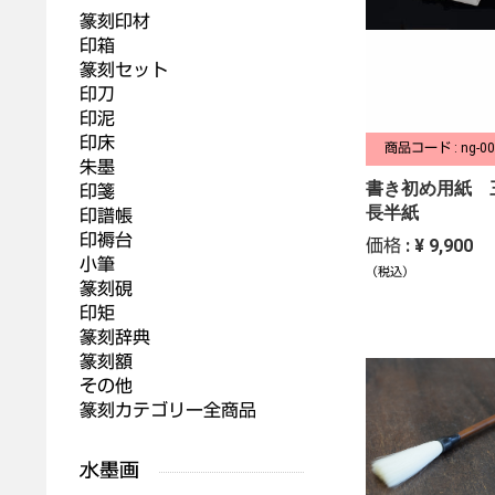
篆刻印材
印箱
篆刻セット
印刀
印泥
印床
商品コード : ng-00
朱墨
書き初め用紙 
印箋
長半紙
印譜帳
印褥台
価格 : ¥ 9,900
小筆
（税込）
篆刻硯
印矩
篆刻辞典
篆刻額
その他
篆刻カテゴリー全商品