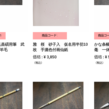
1
商品コード :
商品コード
呉昌碩用筆 武
雅 桜 砂子入 仮名用半切10
かな条
/羊毛
枚 手漉色付画仙紙
毫 一
価格 : ¥ 3,850
価格 : ¥ 
（税込）
（税込）