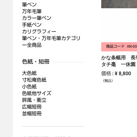
筆ペン
万年毛筆
カラー筆ペン
手紙ペン
カリグラフィー
筆ペン・万年毛筆カテゴリ
ー全商品
商品コード : KN-00
かな条幅用 長
タチ毫 一休園
大色紙
価格 : ¥ 8,800
寸松庵色紙
（税込）
小色紙
色紙他サイズ
屛風・衝立
広幅短冊
並幅短冊