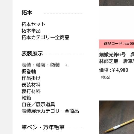
拓本セット
拓本単品
拓本カテゴリー全商品
商品コード : so-00
細嫩光鋒6号 
林邵芝巖 唐筆
表装・軸装・額装 +
価格 : ¥ 4,980
仮巻軸
作品掛け
（税込）
表装材料
裏打材料
軸箱
自在／展示道具
表装展示カテゴリー全商品