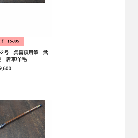
 : so-005
鋒2号 呉昌碩用筆 武
 唐筆/羊毛
9,600