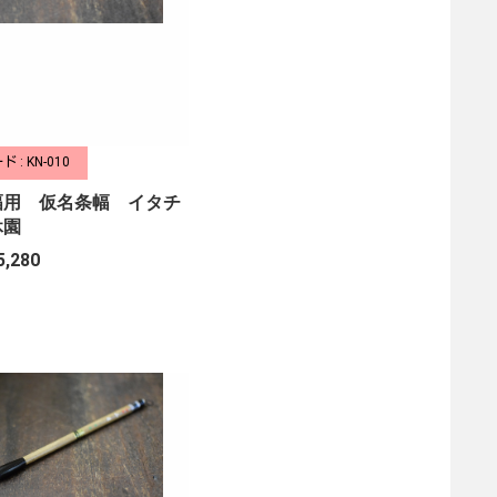
 : KN-010
幅用 仮名条幅 イタチ
休園
5,280