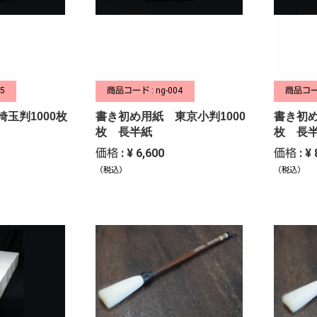
5
商品コード : ng-004
商品コード
埼玉判1000枚
書き初め用紙 東京小判1000
書き初め
枚 長半紙
枚 長
価格 : ¥ 6,600
価格 : ¥ 
（税込）
（税込）