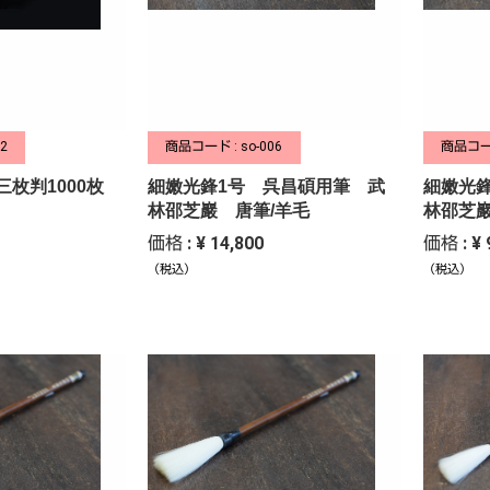
2
商品コード : so-006
商品コード
三枚判1000枚
細嫩光鋒1号 呉昌碩用筆 武
細嫩光
林邵芝巖 唐筆/羊毛
林邵芝巖
価格 : ¥ 14,800
価格 : ¥ 
（税込）
（税込）