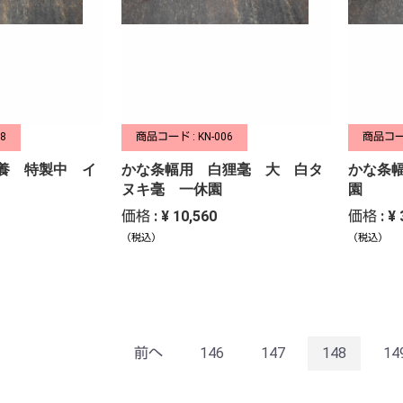
8
商品コード : KN-006
商品コード
養 特製中 イ
かな条幅用 白狸毫 大 白タ
かな条
ヌキ毫 一休園
園
価格 : ¥ 10,560
価格 : ¥ 
（税込）
（税込）
前へ
146
147
148
14