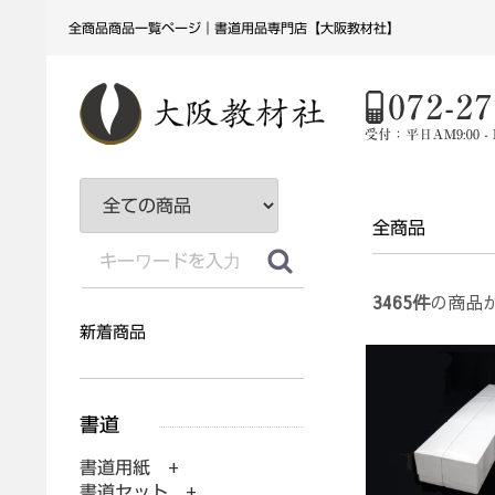
全商品商品一覧ページ｜書道用品専門店【大阪教材社】
全商品
3465
件
の商品
新着商品
書道用紙 +
書道セット +