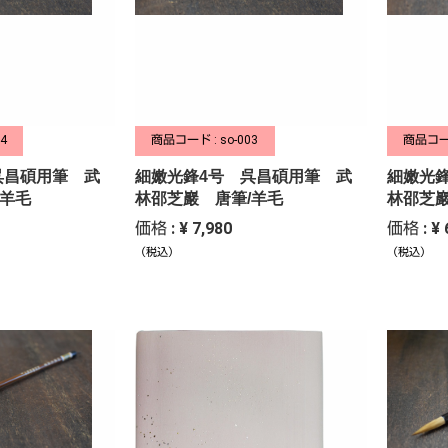
4
商品コード : so-003
商品コード
呉昌碩用筆 武
細嫩光鋒4号 呉昌碩用筆 武
細嫩光
/羊毛
林邵芝巖 唐筆/羊毛
林邵芝巖
価格 : ¥ 7,980
価格 : ¥ 
（税込）
（税込）