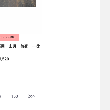
 : KN-005
幅用 山月 兼毫 一休
3,520
9
150
次へ