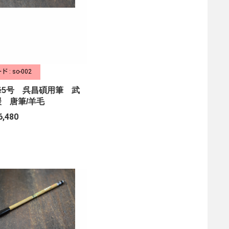
 : so-002
鋒5号 呉昌碩用筆 武
 唐筆/羊毛
6,480