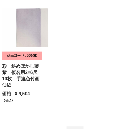
商品コード : 506GD
彩 斜めぼかし藤
紫 仮名用2×6尺
10枚 手漉色付画
仙紙
価格 : ¥ 9,504
（税込）