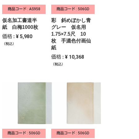
商品コード : AS958
商品コード : 506GD
仮名加工書道半
彩 斜めぼかし青
紙 白梅1000枚
グレー 仮名用
1.75×7.5尺 10
価格 : ¥ 5,980
枚 手漉色付画仙
（税込）
紙
価格 : ¥ 10,368
（税込）
商品コード : 506GD
商品コード : 506GD