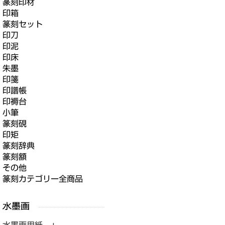
篆刻印材
印箱
篆刻セット
印刀
印泥
印床
朱墨
印箋
印譜帳
印褥台
小筆
篆刻硯
印矩
篆刻辞典
篆刻額
その他
篆刻カテゴリー全商品