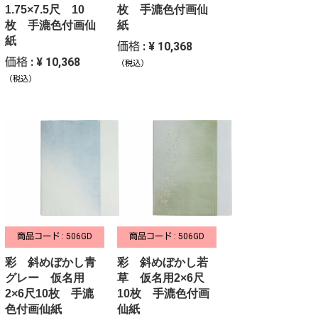
1.75×7.5尺 10
枚 手漉色付画仙
枚 手漉色付画仙
紙
紙
価格 : ¥ 10,368
価格 : ¥ 10,368
（税込）
（税込）
商品コード : 506GD
商品コード : 506GD
彩 斜めぼかし青
彩 斜めぼかし若
グレー 仮名用
草 仮名用2×6尺
2×6尺10枚 手漉
10枚 手漉色付画
色付画仙紙
仙紙