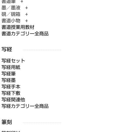
書道筆 +
墨／墨液 +
硯／硯箱 +
書道小物 +
書道授業用教材
書道カテゴリー全商品
写経セット
写経用紙
写経筆
写経墨
写経手本
写経下敷
写経関連他
写経カテゴリー全商品