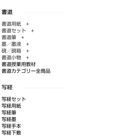
書道用紙 +
書道セット +
書道筆 +
墨／墨液 +
硯／硯箱 +
書道小物 +
書道授業用教材
書道カテゴリー全商品
写経セット
写経用紙
写経筆
写経墨
写経手本
写経下敷