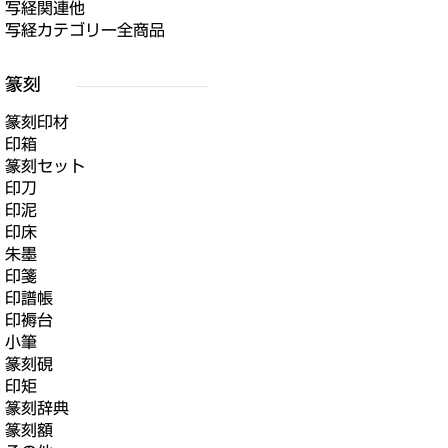
写経関連他
写経カテゴリー全商品
篆刻印材
印箱
篆刻セット
印刀
印泥
印床
朱墨
印箋
印譜帳
印褥台
小筆
篆刻硯
印矩
篆刻辞典
篆刻額