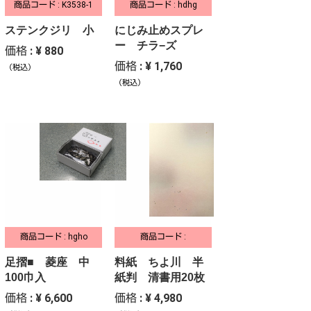
商品コード : K3538-1
商品コード : hdhg
ステンクジリ 小
にじみ止めスプレ
ー チラ−ズ
価格 : ¥ 880
価格 : ¥ 1,760
（税込）
（税込）
商品コード : hgho
商品コード :
足摺■ 菱座 中
料紙 ちよ川 半
100巾入
紙判 清書用20枚
価格 : ¥ 6,600
価格 : ¥ 4,980