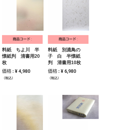
商品コード :
商品コード :
料紙 ちよ川 半
料紙 別漉鳥の
懐紙判 清書用20
子 白 半懐紙
枚
判 清書用10枚
価格 : ¥ 4,980
価格 : ¥ 6,980
（税込）
（税込）