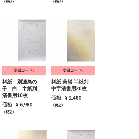
（税込）
（税込）
商品コード :
商品コード :
料紙 別漉鳥の
料紙 美嶺 半紙判
子 白 半紙判
中字清書用20枚
清書用10枚
価格 : ¥ 2,480
価格 : ¥ 6,980
（税込）
（税込）