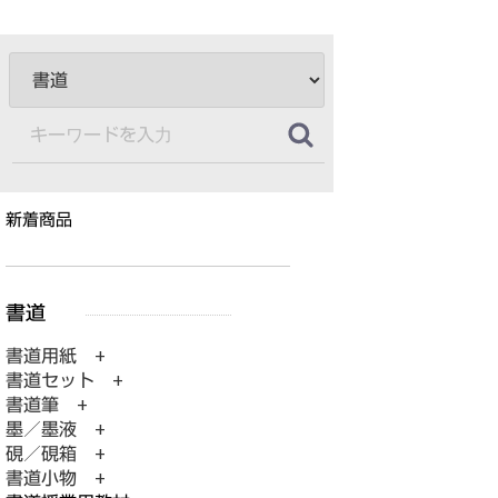
新着商品
書道用紙 +
書道セット +
書道筆 +
墨／墨液 +
硯／硯箱 +
書道小物 +