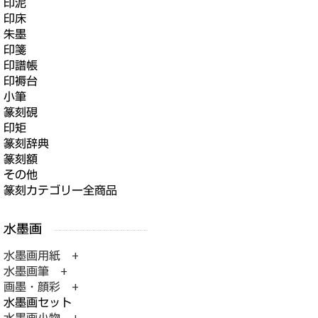
印泥
印床
朱墨
印箋
印譜帳
印褥台
小筆
篆刻硯
印矩
篆刻辞典
篆刻額
その他
篆刻カテゴリー全商品
水墨画用紙 +
水墨画筆 +
画墨・顔彩 +
水墨画セット