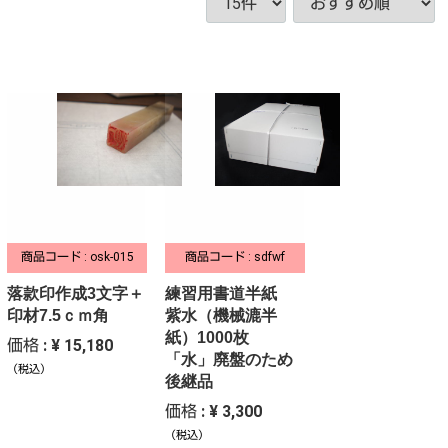
商品コード : osk-015
商品コード : sdfwf
落款印作成3文字＋
練習用書道半紙
印材7.5ｃｍ角
紫水（機械漉半
紙）1000枚
価格 : ¥ 15,180
「水」廃盤のため
（税込）
後継品
価格 : ¥ 3,300
（税込）