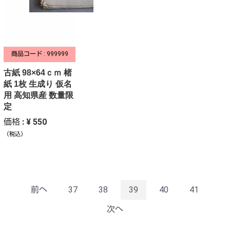
商品コード : 999999
古紙 98×64ｃｍ 楮
紙 1枚 生成り 仮名
用 高知県産 数量限
定
価格 : ¥ 550
（税込）
前へ
37
38
39
40
41
次へ