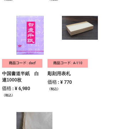
商品コード : dacf
商品コード : A-110
中国書道半紙 白
彫刻用表札
連1000枚
価格 : ¥ 770
価格 : ¥ 6,980
（税込）
（税込）