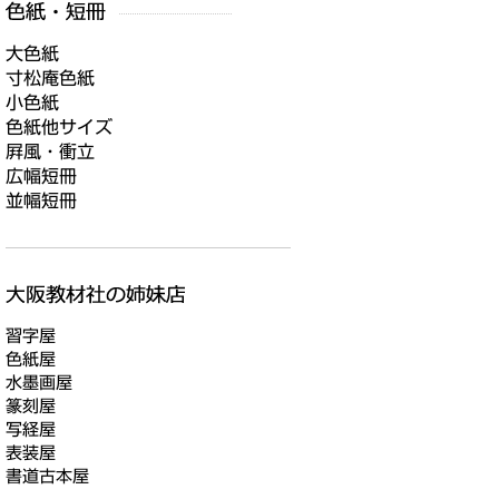
大色紙
寸松庵色紙
小色紙
色紙他サイズ
屛風・衝立
広幅短冊
並幅短冊
習字屋
色紙屋
水墨画屋
篆刻屋
写経屋
表装屋
書道古本屋