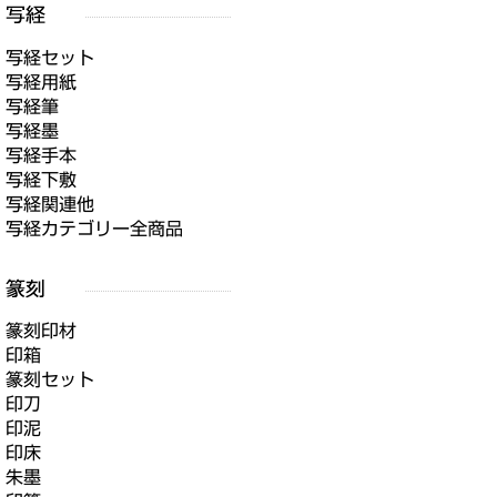
写経セット
写経用紙
写経筆
写経墨
写経手本
写経下敷
写経関連他
写経カテゴリー全商品
篆刻印材
印箱
篆刻セット
印刀
印泥
印床
朱墨