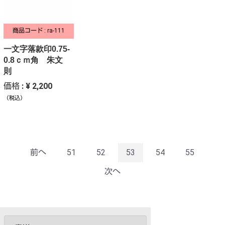
商品コード : ra-111
一文字落款印0.75-
0.8ｃｍ角 朱文
則
価格 : ¥ 2,200
（税込）
前へ
51
52
53
54
55
次へ