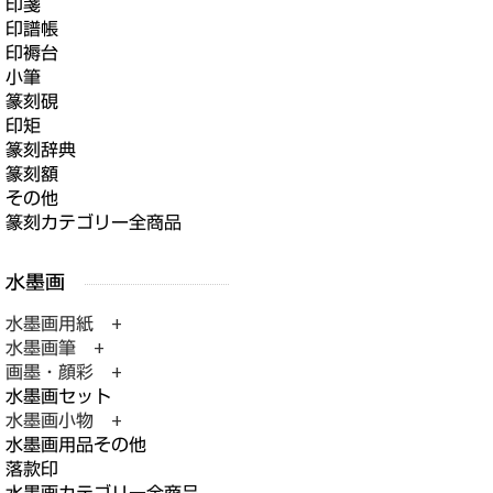
印箋
印譜帳
印褥台
小筆
篆刻硯
印矩
篆刻辞典
篆刻額
その他
篆刻カテゴリー全商品
水墨画用紙 +
水墨画筆 +
画墨・顔彩 +
水墨画セット
水墨画小物 +
水墨画用品その他
落款印